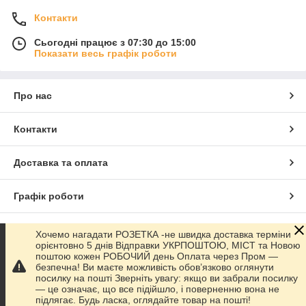
Контакти
Сьогодні працює з 07:30 до 15:00
Показати весь графік роботи
Про нас
Контакти
Доставка та оплата
Графік роботи
Повна версія сайту
Хочемо нагадати РОЗЕТКА -не швидка доставка терміни
орієнтовно 5 днів Відправки УКРПОШТОЮ, МІСТ та Новою
поштою кожен РОБОЧИЙ день Оплата через Пром —
Сайт створено на маркетплейсі
Prom.ua
безпечна! Ви маєте можливість обов’язково оглянути
посилку на пошті Зверніть увагу: якщо ви забрали посилку
— це означає, що все підійшло, і поверненню вона не
Політика конфіденційності
підлягає. Будь ласка, оглядайте товар на пошті!