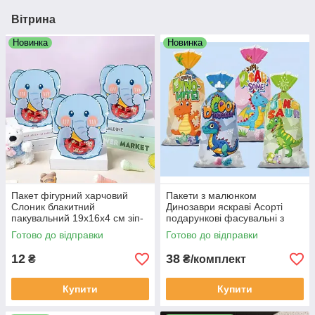
Вітрина
Новинка
Новинка
Пакет фігурний харчовий
Пакети з малюнком
Слоник блакитний
Динозаври яскраві Асорті
пакувальний 19х16х4 см зіп-
подарункові фасувальні з
застібка об'ємне дно
затискачами кнабор 10 шт
Готово до відправки
Готово до відправки
універсальний 1 шт
27х 12.5 см
12
38
₴
₴/комплект
Купити
Купити