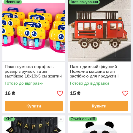
Новинка
Ідея пакування
Пакет сумочка портфель
Пакет дитячий фігурний
розмір з ручкою та зіп
Пожежна машина із зіп
застібкою 18х19х5 см жовтий
застібкою для продуктів і
дитячий для солодощів,
частувань харчовий 27х17х4
Готово до відправки
Готово до відправки
подарунків
см
16
15
₴
₴
Купити
Купити
ХИТ
Оригінальні!!!