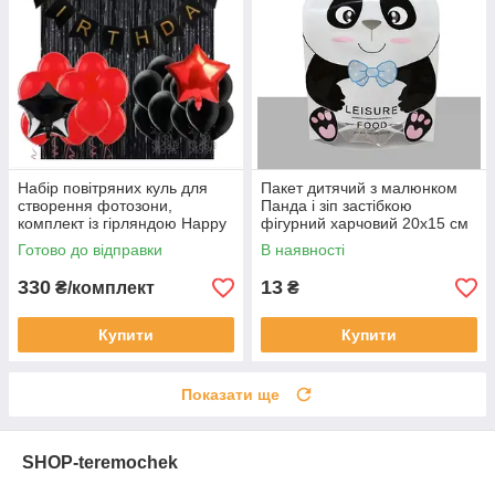
Набір повітряних куль для
Пакет дитячий з малюнком
створення фотозони,
Панда і зіп застібкою
комплект із гірляндою Happy
фігурний харчовий 20х15 см
Birthday та чорною шторкою
для солодощів, сухофруктів,
Готово до відправки
В наявності
горіхів
330
13
₴/комплект
₴
Купити
Купити
Показати ще
SHOP-teremochek