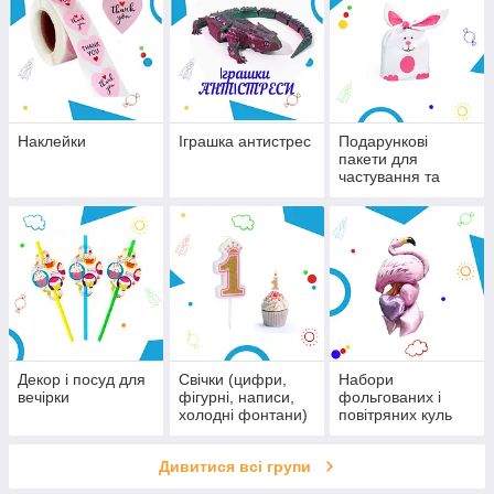
Наклейки
Іграшка антистрес
Подарункові
пакети для
частування та
подарунків
Декор і посуд для
Свічки (цифри,
Набори
вечірки
фігурні, написи,
фольгованих і
холодні фонтани)
повітряних куль
Дивитися всі групи