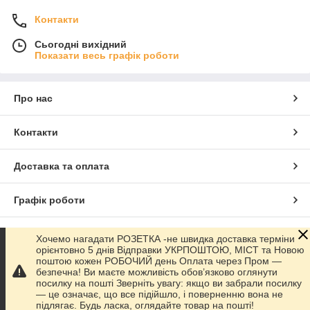
Контакти
Сьогодні вихідний
Показати весь графік роботи
Про нас
Контакти
Доставка та оплата
Графік роботи
Повна версія сайту
Хочемо нагадати РОЗЕТКА -не швидка доставка терміни
орієнтовно 5 днів Відправки УКРПОШТОЮ, МІСТ та Новою
поштою кожен РОБОЧИЙ день Оплата через Пром —
Сайт створено на маркетплейсі
Prom.ua
безпечна! Ви маєте можливість обов’язково оглянути
посилку на пошті Зверніть увагу: якщо ви забрали посилку
— це означає, що все підійшло, і поверненню вона не
Політика конфіденційності
підлягає. Будь ласка, оглядайте товар на пошті!