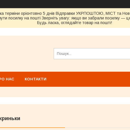
ка терміни орієнтовно 5 днів Відправки УКРПОШТОЮ, МІСТ та Н
ути посилку на пошті Зверніть увагу: якщо ви забрали посилку — це
Будь ласка, оглядайте товар на пошті!
РО НАС
КОНТАКТИ
криньки