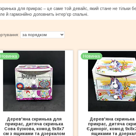
кринька для прикрас – це саме той девайс, який стане не тільки 
ле й гармонійно доповнить інтер'єр спальні.
Новинка
Новинка
Дерев'яна скринька для
Дерев'яна скринька
прикрас, дитяча скринька
прикрас, дитяча скр
Сова бузкова, комод 9х8х7
Єдиноріг, комод 9х8х7
см з ящиками та дзеркалом
ящиками та дзерка