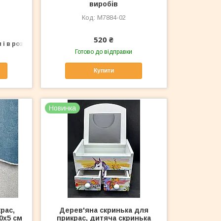
виробів
M7884-02
520 ₴
 і в роздріб
Готово до відправки
Купити
Новинка
рас,
Дерев'яна скринька для
0х5 см
прикрас, дитяча скринька