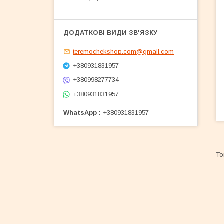
teremochekshop.com@gmail.com
+380931831957
+380998277734
+380931831957
WhatsApp
+380931831957