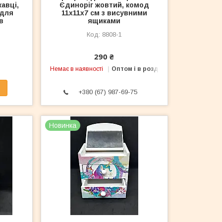
кавці,
Єдиноріг жовтий, комод
 для
11х11х7 см з висувними
в
ящиками
8808-1
290 ₴
Немає в наявності
Оптом і в роздріб
+380 (67) 987-69-75
Новинка