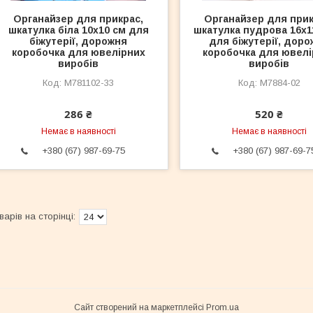
Органайзер для прикрас,
Органайзер для прик
шкатулка біла 10х10 см для
шкатулка пудрова 16х1
біжутерії, дорожня
для біжутерії, дор
коробочка для ювелірних
коробочка для ювелі
виробів
виробів
M781102-33
M7884-02
286 ₴
520 ₴
Немає в наявності
Немає в наявності
+380 (67) 987-69-75
+380 (67) 987-69-7
Сайт створений на маркетплейсі
Prom.ua