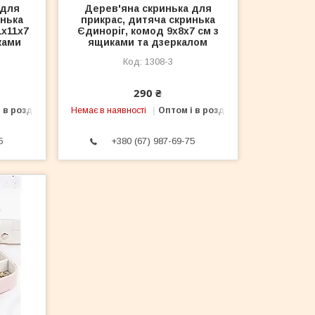
 для
Дерев'яна скринька для
инька
прикрас, дитяча скринька
1х11х7
Єдиноріг, комод 9х8х7 см з
ками
ящиками та дзеркалом
1308-3
290 ₴
 в роздріб
Немає в наявності
Оптом і в роздріб
5
+380 (67) 987-69-75