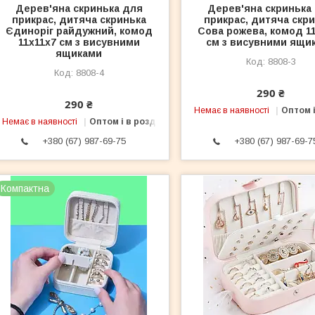
Дерев'яна скринька для
Дерев'яна скринька
прикрас, дитяча скринька
прикрас, дитяча скр
Єдиноріг райдужний, комод
Сова рожева, комод 1
11х11х7 см з висувними
см з висувними ящи
ящиками
8808-3
8808-4
290 ₴
290 ₴
Немає в наявності
Оптом і
Немає в наявності
Оптом і в роздріб
+380 (67) 987-69-75
+380 (67) 987-69-7
Компактна