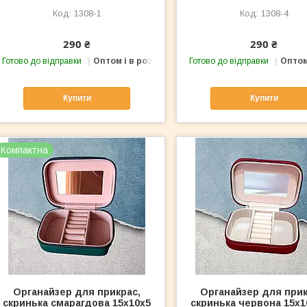
1308-1
1308-4
290 ₴
290 ₴
Готово до відправки
Оптом і в роздріб
Готово до відправки
Оптом
Купити
Купити
Компактна
Органайзер для прикрас,
Органайзер для прик
скринька смарагдова 15х10х5
скринька червона 15х1