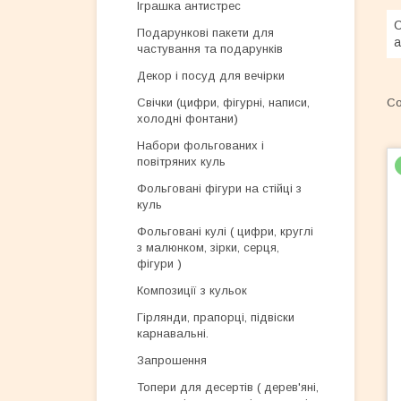
Іграшка антистрес
С
Подарункові пакети для
а
частування та подарунків
Декор і посуд для вечірки
Свічки (цифри, фігурні, написи,
холодні фонтани)
Набори фольгованих і
повітряних куль
Фольговані фігури на стійці з
куль
Фольговані кулі ( цифри, круглі
з малюнком, зірки, серця,
фігури )
Композиції з кульок
Гірлянди, прапорці, підвіски
карнавальні.
Запрошення
Топери для десертів ( дерев'яні,