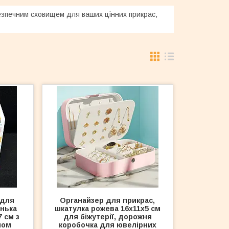
безпечним сховищем для ваших цінних прикрас,
 для
Органайзер для прикрас,
инька
шкатулка рожева 16х11х5 см
 см з
для біжутерії, дорожня
лом
коробочка для ювелірних