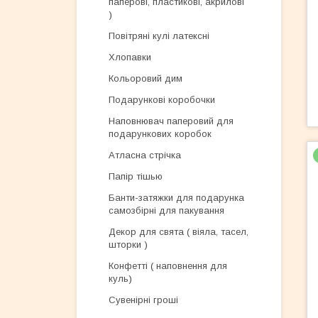
паперові, пластикові, акрилові
)
Повітряні кулі латексні
Хлопавки
Кольоровий дим
Подарункові коробочки
Наповнювач паперовий для
подарункових коробок
Атласна стрічка
Папір тішью
Банти-затяжки для подарунка
самозбірні для пакування
Декор для свята ( віяла, тасел,
шторки )
Конфетті ( наповнення для
куль)
Сувенірні гроші