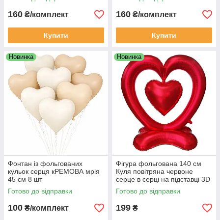
160
160
₴/комплект
₴/комплект
Купити
Купити
Новинка
Новинка
Фонтан із фольгованих
Фігура фольгована 140 см
кульок серця кРЕМОВА мрія
Куля повітряна червоне
45 см 8 шт
серце в серці на підставці 3D
Готово до відправки
Готово до відправки
100
199
₴/комплект
₴