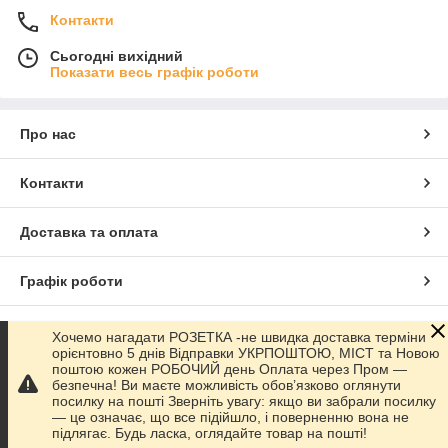
Контакти
Сьогодні вихідний
Показати весь графік роботи
Про нас
Контакти
Доставка та оплата
Графік роботи
Повна версія сайту
Хочемо нагадати РОЗЕТКА -не швидка доставка терміни
орієнтовно 5 днів Відправки УКРПОШТОЮ, МІСТ та Новою
поштою кожен РОБОЧИЙ день Оплата через Пром —
Сайт створено на маркетплейсі
Prom.ua
безпечна! Ви маєте можливість обов’язково оглянути
посилку на пошті Зверніть увагу: якщо ви забрали посилку
— це означає, що все підійшло, і поверненню вона не
Політика конфіденційності
підлягає. Будь ласка, оглядайте товар на пошті!