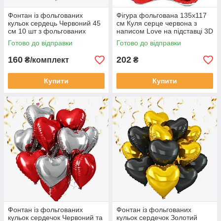
Фонтан із фольгованих
Фігура фольгована 135х117
кульок сердець Червоний 45
см Куля серце червона з
см 10 шт з фольгованих
написом Love на підставці 3D
кульок
Готово до відправки
Готово до відправки
160
202
₴/комплект
₴
Купити
Купити
Фонтан із фольгованих
Фонтан із фольгованих
кульок сердечок Червоний та
кульок сердечок Золотий