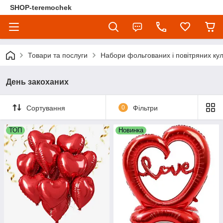
SHOP-teremochek
Товари та послуги
Набори фольгованих і повітряних ку
День закоханих
Сортування
0
Фільтри
ТОП
Новинка