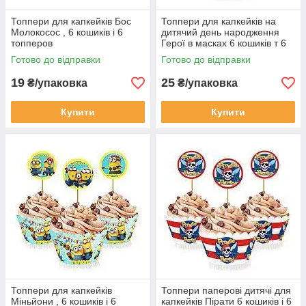
Топпери для капкейків Бос
Топпери для капкейків на
Молокосос , 6 кошиків і 6
дитячий день народження
топперов
Герої в масках 6 кошиків т 6
топперов
Готово до відправки
Готово до відправки
19
25
₴/упаковка
₴/упаковка
Купити
Купити
Топпери для капкейків
Топпери паперові дитячі для
Міньйони , 6 кошиків і 6
капкейків Пірати 6 кошиків і 6