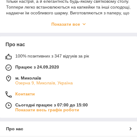
тільки настрій, а й елегантність будь-якому святковому столу.
Топпери легко встановлюються на капкейки та інші солодощі,
надаючи їм особливого шарму. Виготовляються з паперу, що
забезпечує безпеку при контакті з їжею. Застосування
Показати все
топперів дає змогу створити ефектне оформлення для
десертів Декоративні елементи легко використовувати і вони
стануть стильним акцентом вашого торта або десерту.
Про нас
100% позитивних з 347 відгуків за рік
Працює з 24.09.2020
м. Миколаїв
Озерна 9, Миколаїв, Україна
Контакти
Сьогодні працює з 07:00 до 15:00
Показати весь графік роботи
Про нас