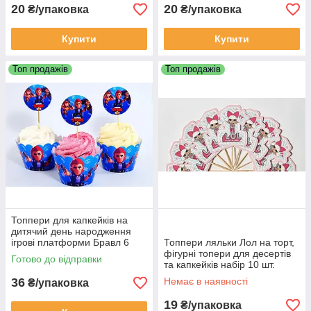
20
20
₴/упаковка
₴/упаковка
Купити
Купити
Топ продажів
Топ продажів
Топпери для капкейків на
дитячий день народження
ігрові платформи Бравл 6
Топпери ляльки Лол на торт,
кошиків 6 топерів
фігурні топери для десертів
Готово до відправки
та капкейків набір 10 шт.
36
Немає в наявності
₴/упаковка
19
₴/упаковка