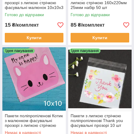
прозорі з липкою стрічкою
липкою стрічкою 160х220мм
фасувальні малюнок 10х10х3
25мкм набір 50 шт
см звірі 4в1 набір 10 шт
Готово до відправки
Готово до відправки
15
85
₴/комплект
₴/комплект
Купити
Купити
Ідея пакування
Ідея пакування
Пакети поліпропіленові Котик
Пакети з липкою стрічкою
з малюнком фасувальні
поліпропіленові Thank you
прозорі з липкою стрічкою
фасувальні прозорі 10 шт
подарункові 10 шт 10х10х3
10х10х3 см пластикові для
Немає в наявності
Немає в наявності