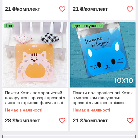
см
печива, частувань
21
21
₴/комплект
₴/комплект
Топ
Ідея пакування
Пакети Котик помаранчевий
Пакети поліпропіленові Котик
подарункові прозорі прозорі з
з малюнком фасувальні
липкою стрічкою фасувальні
прозорі з липкою стрічкою
14х14х3 см набір 10 шт
подарункові 10 шт 10х10х3
Немає в наявності
Немає в наявності
см
28
21
₴/комплект
₴/комплект