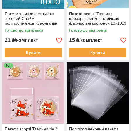
Пакети з липкою стрічкою
Пакети асорті Тварини
зелений Слайм
прозорі з липкою стрічкою
поліпропіленові фасувальні
фасувальні малюнок 10х10х3
прозорі подарункові 10 шт
см звірі 4в1 набір 10 шт
Готово до відправки
Готово до відправки
10х10х3 см
21
15
₴/комплект
₴/комплект
Купити
Купити
Топ
Пакети асорті Тварини № 2
Поліпропіленовий пакет з