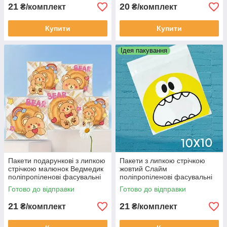
21
20
₴/комплект
₴/комплект
Купити
Купити
Ідея пакування
Пакети подарункові з липкою
Пакети з липкою стрічкою
стрічкою малюнок Ведмедик
жовтий Слайм
поліпропіленові фасувальні
поліпропіленові фасувальні
прозорі 10 шт 10х10х3 см
прозорі подарункові 10 шт
Готово до відправки
Готово до відправки
10х10х3 см
21
21
₴/комплект
₴/комплект