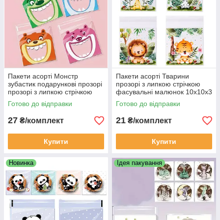
Пакети асорті Монстр
Пакети асорті Тварини
зубастик подарункові прозорі
прозорі з липкою стрічкою
прозорі з липкою стрічкою
фасувальні малюнок 10х10х3
фасувальні 14х14х3 см набір
см набір звірі 10 шт
Готово до відправки
Готово до відправки
10 шт
27
21
₴/комплект
₴/комплект
Купити
Купити
Новинка
Ідея пакування