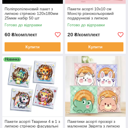
Поліпропіленовий пакет з
Пакети асорті 10х10 см
липкою стрічкою 120х180мм
Монстр різнокольоровий
25мкм набір 50 шт
подарункові з липкою
стрічкою фасувальні набір 10
Готово до відправки
Готово до відправки
шт
60
20
₴/комплект
₴/комплект
Купити
Купити
Новинка
Пакети асорті Тварини 4 в 1 з
Пакетики асорті прозорі з
липкою стрічкою фасувальні
малюнком Звірята з липкою