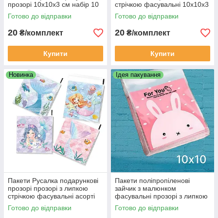
прозорі 10х10х3 см набір 10
стрічкою фасувальні 10х10х3
шт
см набір 10 шт
Готово до відправки
Готово до відправки
20
20
₴/комплект
₴/комплект
Купити
Купити
Новинка
Ідея пакування
Пакети Русалка подарункові
Пакети поліпропіленові
прозорі прозорі з липкою
зайчик з малюнком
стрічкою фасувальні асорті
фасувальні прозорі з липкою
малюнок 10х10х3 см набір
стрічкою подарункові 10 шт
Готово до відправки
Готово до відправки
10 шт
10х10х3 см