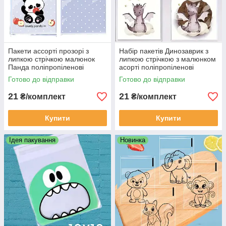
Пакети ассорті прозорі з
Набір пакетів Динозаврик з
липкою стрічкою малюнок
липкою стрічкою з малюнком
Панда поліпропіленові
асорті поліпропіленові
фасувальні подарункові 10
10х10х3 см комплект 10 шт
Готово до відправки
Готово до відправки
шт 10х10х3 см
21
21
₴/комплект
₴/комплект
Купити
Купити
Ідея пакування
Новинка