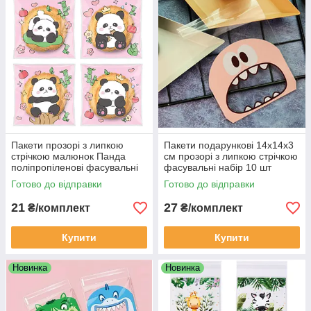
Пакети прозорі з липкою
Пакети подарункові 14х14х3
стрічкою малюнок Панда
см прозорі з липкою стрічкою
поліпропіленові фасувальні
фасувальні набір 10 шт
подарункові 10 шт 10х10х3
рожевий Монстрик
Готово до відправки
Готово до відправки
см
21
27
₴/комплект
₴/комплект
Купити
Купити
Новинка
Новинка