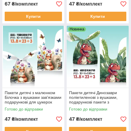
67
47
₴/комплект
₴/комплект
Купити
Купити
Новинка
Пакети дитячі з малюнком
Пакети дитячі Динозаври
Білочка з вушками зав'язками
поліетиленові з вушками,
подарункові для цукерок
подарункові пакети з
22х13 см 10 шт
малюнком для солодощів
Готово до відправки
Готово до відправки
22х13 см 10 шт
47
47
₴/комплект
₴/комплект