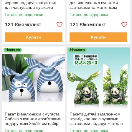
черево подарункові дитячі
для частувань з вушками
для частувань з вушками
зав'язками та малюнком
зав'язками 32х20 см набір 10
Зайчик помаранчевий 32х20
Готово до відправки
Готово до відправки
шт
см набір 10 шт
121
121
₴/комплект
₴/комплект
Купити
Купити
Новинка
Новинка
Пакет із малюнком смугаста
Пакети дитячі з малюнком
Собака з вушками зав'язками
ведмідь панда з вушками
подарункові 25х15 см набір
зав'язками подарункові для
10 шт
цукерок 22х13 см 10 шт
Готово до відправки
Готово до відправки