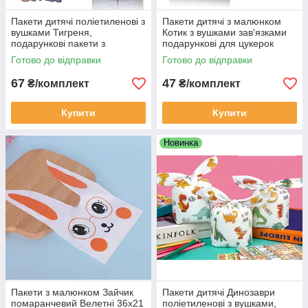
Пакети дитячі поліетиленові з
Пакети дитячі з малюнком
вушками Тигреня,
Котик з вушками зав'язками
подарункові пакети з
подарункові для цукерок
малюнком для солодощів
22х13 см 10 шт
Готово до відправки
Готово до відправки
25х15.5 см 10 шт
67
47
₴/комплект
₴/комплект
Купити
Купити
Новинка
Пакети з малюнком Зайчик
Пакети дитячі Динозаври
помаранчевий Велетні 36х21
поліетиленові з вушками,