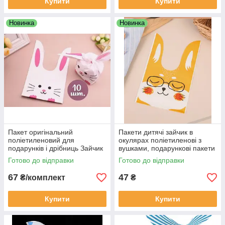
Купити
Купити
Новинка
Новинка
Пакет оригінальний
Пакети дитячі зайчик в
поліетиленовий для
окулярах поліетиленові з
подарунків і дрібниць Зайчик
вушками, подарункові пакети
з рожевими вушками 10 шт
з малюнком для солодощів
Готово до відправки
Готово до відправки
26х15.5 см
21х13 см 10 шт
67
47
₴/комплект
₴
Купити
Купити