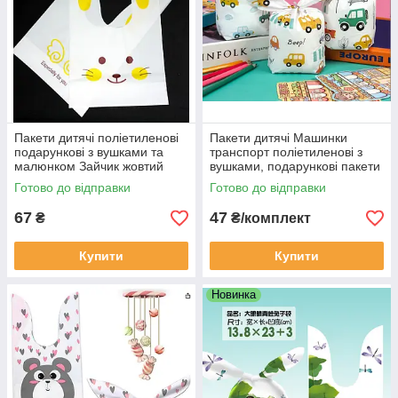
Пакети дитячі поліетиленові
Пакети дитячі Машинки
подарункові з вушками та
транспорт поліетиленові з
малюнком Зайчик жовтий
вушками, подарункові пакети
великий 25х15.5 10 шт
з малюнком для солодощів
Готово до відправки
Готово до відправки
22х13 см 10 шт
67
47
₴
₴/комплект
Купити
Купити
Новинка