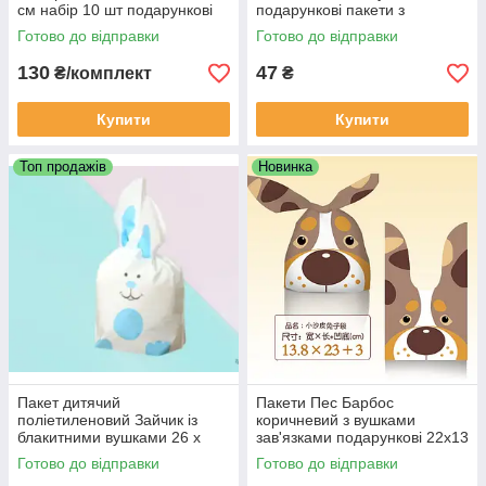
см набір 10 шт подарункові
подарункові пакети з
дитячі з вушками зав'язками
малюнком для солодощів
Готово до відправки
Готово до відправки
22х13 см 10 шт
130
47
₴/комплект
₴
Купити
Купити
Топ продажів
Новинка
Пакет дитячий
Пакети Пес Барбос
поліетиленовий Зайчик із
коричневий з вушками
блакитними вушками 26 х
зав'язками подарункові 22х13
15.5 см набір 10 шт
см набір 10 шт
Готово до відправки
Готово до відправки