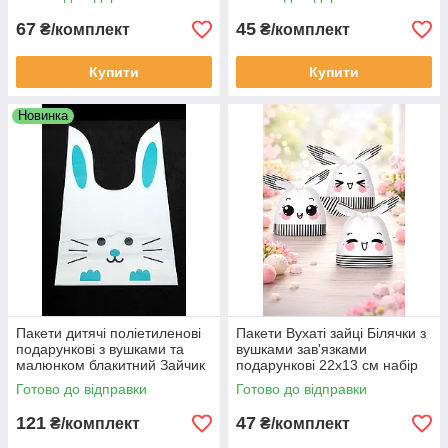
67
45
₴/комплект
₴/комплект
Купити
Купити
Новинка
Пакети дитячі поліетиленові
Пакети Вухаті зайці Білячки з
подарункові з вушками та
вушками зав'язками
малюнком блакитний Зайчик
подарункові 22х13 см набір
великий 32х20 см 10 шт
асорті кольорів комплект 10
Готово до відправки
Готово до відправки
шт
121
47
₴/комплект
₴/комплект