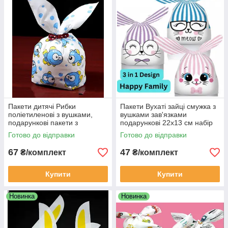
Пакети дитячі Рибки
Пакети Вухаті зайці смужка з
поліетиленові з вушками,
вушками зав'язками
подарункові пакети з
подарункові 22х13 см набір
малюнком для солодощів
асорті кольорів комплект 10
Готово до відправки
Готово до відправки
25х15.5 см 10 шт.
шт
67
47
₴/комплект
₴/комплект
Купити
Купити
Новинка
Новинка