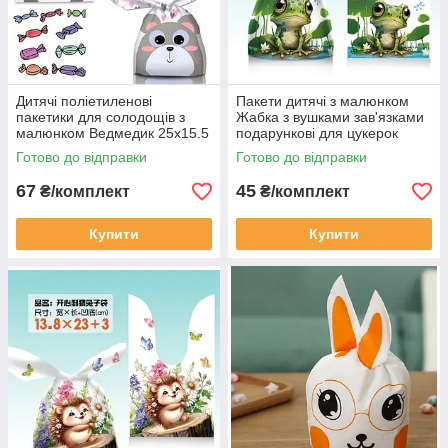
Дитячі поліетиленові
Пакети дитячі з малюнком
пакетики для солодощів з
Жабка з вушками зав'язками
малюнком Ведмедик 25х15.5
подарункові для цукерок
см з вушками 10 шт
22х13 см 10 шт
Готово до відправки
Готово до відправки
67
45
₴/комплект
₴/комплект
Купити
Купити