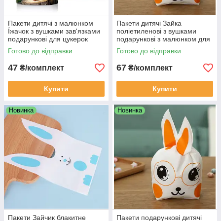
Пакети дитячі з малюнком
Пакети дитячі Зайка
Їжачок з вушками зав'язками
поліетиленові з вушками
подарункові для цукерок
подарункові з малюнком для
22х13 см 10 шт
солодощів 25х165см 10 шт
Готово до відправки
Готово до відправки
47
67
₴/комплект
₴/комплект
Купити
Купити
Новинка
Новинка
Пакети Зайчик блакитне
Пакети подарункові дитячі