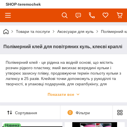
SHOP-teremochek
Товари та послуги
Аксесуари для куль
Полімерний кл
Полімерний клей для повітряних куль, клеєві краплі
Полімерний клей - це рідина на водній основі, що містить
розчин рідкого пластику, який висихає всередині кульки і
утворює захисну плівку, продовжуючи термін польоту кульки з
латексу в 25 разів. Клейові точки допоможуть у рукоділлі та
творчості, в упаковці подарунків, для скрапбукінгу, для
прикріплення зразків, пластикових карток на листівки і т. п.
Показати все
Крапки для кріплення виступають у ролі двостороннього
скотчу, вони акуратно клеяться і зовсім непомітні на
святкових аксесуарах.
Сортування
0
Фільтри
Новинка