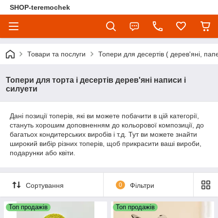
SHOP-teremochek
Товари та послуги
Топери для десертів ( дерев'яні, папе
Топери для торта і десертів дерев'яні написи і
силуети
Дані позиції топерів, які ви можете побачити в цій категорії,
стануть хорошим доповненням до кольорової композиції, до
багатьох кондитерських виробів і т.д. Тут ви можете знайти
широкий вибір різних топерів, щоб прикрасити ваші вироби,
подарунки або квіти.
Сортування
0
Фільтри
Топ продажів
Топ продажів