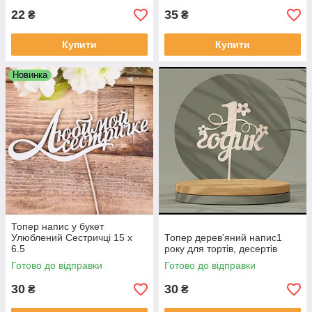
22
35
₴
₴
Купити
Купити
Новинка
Топер напис у букет
Улюблений Сестричці 15 х
Топер дерев'яний напис1
6.5
року для тортів, десертів
Готово до відправки
Готово до відправки
30
30
₴
₴