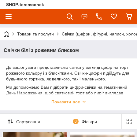
SHOP-teremochek
Товари та послуги
Свічки (цифри, фігурні, написи, холо
Свічки білі з рожевим блиском
До вашої уваги представляємо свічки у вигляді цифр на торт
рожевого кольору і з блискітками. Свічки-цифри підійдуть для
будь-якого тортика, як великого, так і маленького.
Ми допоможемо Вам підібрати цифри-свічки на тематичний
День Народження, щоб святковий торт або пиріг виглядав
оригінально і просто блискуче.
Показати все
Для різноманітності поєднайте цифру зі стандартними
свічками для торту, свято буде яскравим і особливим. Свічки-
цифри чудово будуть виглядати на фото і залишать цікаві
Сортування
0
Фільтри
спогади про свято.