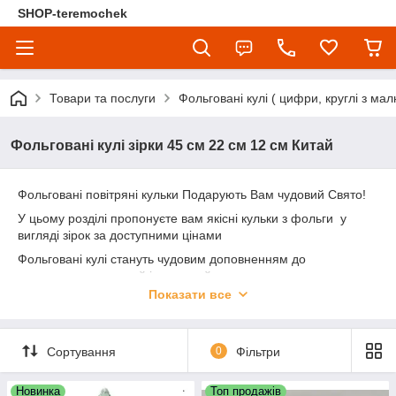
SHOP-teremochek
Товари та послуги
Фольговані кулі ( цифри, круглі з мал
Фольговані кулі зірки 45 см 22 см 12 см Китай
Фольговані повітряні кульки Подарують Вам чудовий Свято!
У цьому розділі пропонуєте вам якісні кульки з фольги у
вигляді зірок за доступними цінами
Фольговані кулі стануть чудовим доповненням до
подарунку на дитячий і дорослий день народження, а також
буде чудовою прикрасою будь - якого свята!
Показати все
Сортування
0
Фільтри
Новинка
Топ продажів