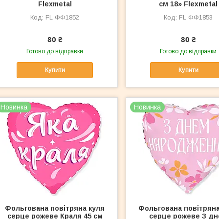
Flexmetal
см 18» Flexmetal
FL ФФ1852
FL ФФ1853
80 ₴
80 ₴
Готово до відправки
Готово до відправки
Купити
Купити
Новинка
Новинка
Фольгована повітряна куля
Фольгована повітряна
серце рожеве Краля 45 см
серце рожеве З д