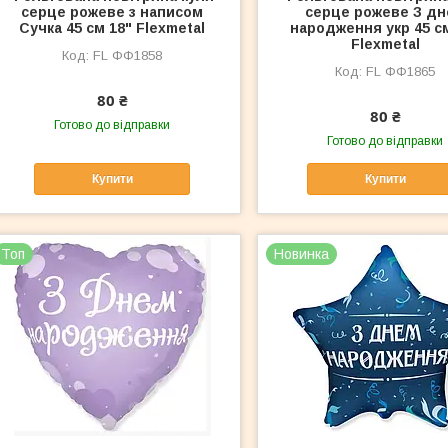
серце рожеве з написом
серце рожеве З д
Сучка 45 см 18" Flexmetal
народження укр 45 с
Flexmetal
FL ФФ1858
FL ФФ1865
80 ₴
80 ₴
Готово до відправки
Готово до відправки
Купити
Купити
Топ
Новинка