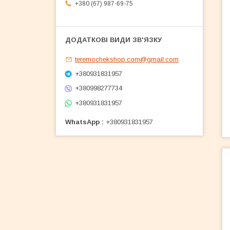
+380 (67) 987-69-75
teremochekshop.com@gmail.com
+380931831957
+380998277734
+380931831957
WhatsApp
+380931831957