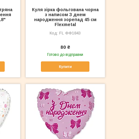
тряна
Куля зірка фольгована чорна
ження
з написом З днем
18"
народження зорепад 45 см
Flexmetal
FL ФФ1843
80 ₴
Готово до відправки
Купити