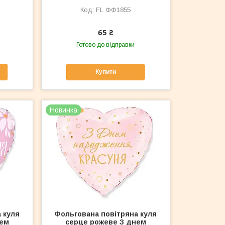
FL ФФ1855
65 ₴
Готово до відправки
Купити
Новинка
 куля
Фольгована повітряна куля
нем
серце рожеве З днем