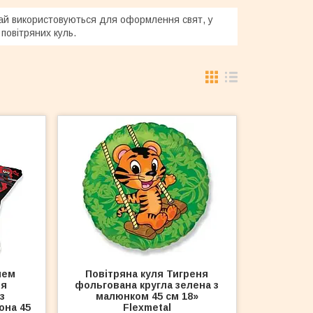
вичай використовуються для оформлення свят, у
повітряних куль.
нем
Повітряна куля Тигреня
зя
фольгована кругла зелена з
з
малюнком 45 см 18»
она 45
Flexmetal