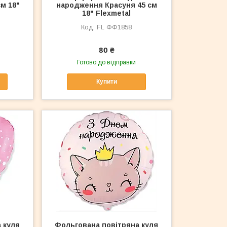
м 18"
народження Красуня 45 см
18" Flexmetal
FL ФФ1858
80 ₴
Готово до відправки
Купити
 куля
Фольгована повітряна куля