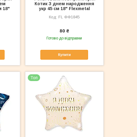
нем
Котик З днем народження
м 18"
укр 45 см 18" Flexmetal
FL ФФ1845
80 ₴
Готово до відправки
Купити
Топ