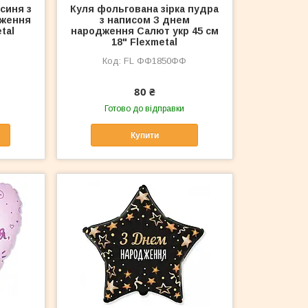
синя з
Куля фольгована зірка пудра
дження
з написом З днем
tal
народження Салют укр 45 см
18" Flexmetal
FL ФФ1850ФФ
80 ₴
Готово до відправки
Купити