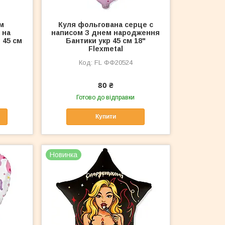
м
Куля фольгована серце с
 на
написом З днем народження
 45 см
Бантики укр 45 см 18"
Flexmetal
FL ФФ20524
80 ₴
Готово до відправки
Купити
Новинка