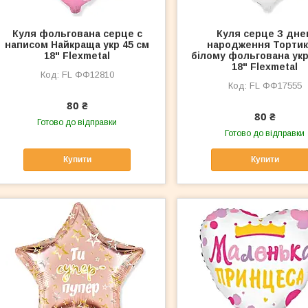
Куля фольгована серце с
Куля серце З дне
написом Найкраща укр 45 см
народження Тортик
18" Flexmetal
білому фольгована укр
18" Flexmetal
FL ФФ12810
FL ФФ17555
80 ₴
80 ₴
Готово до відправки
Готово до відправки
Купити
Купити