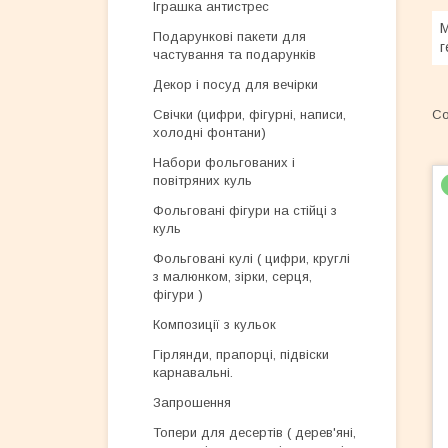
Іграшка антистрес
М
Подарункові пакети для
г
частування та подарунків
Декор і посуд для вечірки
Свічки (цифри, фігурні, написи,
холодні фонтани)
Набори фольгованих і
повітряних куль
Фольговані фігури на стійці з
куль
Фольговані кулі ( цифри, круглі
з малюнком, зірки, серця,
фігури )
Композиції з кульок
Гірлянди, прапорці, підвіски
карнавальні.
Запрошення
Топери для десертів ( дерев'яні,