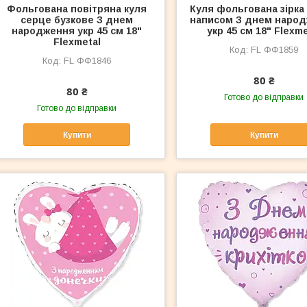
Фольгована повітряна куля
Куля фольгована зірка 
серце бузкове З днем
написом З днем наро
народження укр 45 см 18"
укр 45 см 18" Flexme
Flexmetal
FL ФФ1859
FL ФФ1846
80 ₴
80 ₴
Готово до відправки
Готово до відправки
Купити
Купити