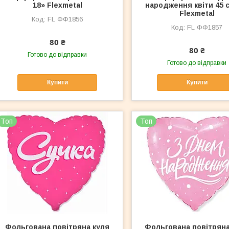
18» Flexmetal
народження квіти 45 с
Flexmetal
FL ФФ1856
FL ФФ1857
80 ₴
80 ₴
Готово до відправки
Готово до відправки
Купити
Купити
Топ
Топ
Фольгована повітряна куля
Фольгована повітряна