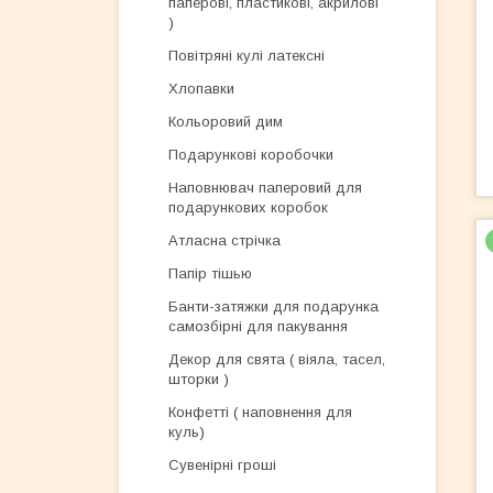
паперові, пластикові, акрилові
)
Повітряні кулі латексні
Хлопавки
Кольоровий дим
Подарункові коробочки
Наповнювач паперовий для
подарункових коробок
Атласна стрічка
Папір тішью
Банти-затяжки для подарунка
самозбірні для пакування
Декор для свята ( віяла, тасел,
шторки )
Конфетті ( наповнення для
куль)
Сувенірні гроші