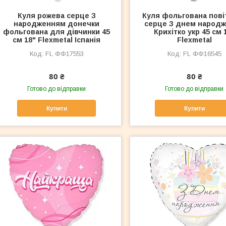
Куля рожева серце З
Куля фольгована пові
народженням донечки
серце З днем народ
фольгована для дівчинки 45
Крихітко укр 45 см 
см 18" Flexmetal Іспанія
Flexmetal
FL ФФ17553
FL ФФ16545
80 ₴
80 ₴
Готово до відправки
Готово до відправки
Купити
Купити