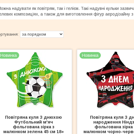
ожна надувати як повітрям, так і гелієм. Такі надувні кульки заз
елевих композиціях, а також для виготовлення фігур аеродізайну з 
Новинка
Новинка
Повітряна куля З днюхою
Повітряна куля З д
Футбольний м'яч
народження Нінд
фольгована зірка з
фольгована зірка 
малюнком зелена 45 см 18»
малюнком чорно-черв