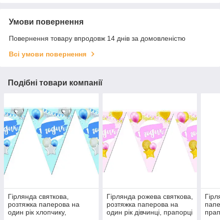
Умови повернення
Повернення товару впродовж 14 днів за домовленістю
Всі умови повернення
Подібні товари компанії
Гірлянда святкова,
Гірлянда рожева святкова,
Гірл
розтяжка паперова на
розтяжка паперова на
папе
один рік хлопчику,
один рік дівчинці, прапорці
прап
прапорці трикутні вимпели
трикутні вимпели для
наро