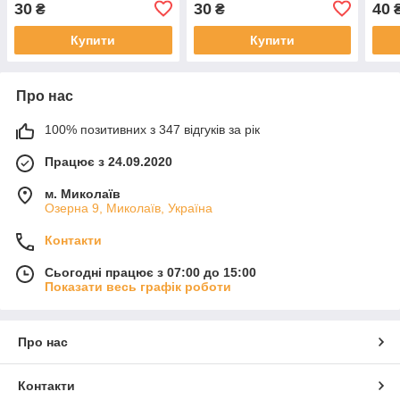
30
30
40
₴
₴
₴
для дитячого дня
дитячого дня народження
народження 2 м
2 м
Купити
Купити
Про нас
100% позитивних з 347 відгуків за рік
Працює з 24.09.2020
м. Миколаїв
Озерна 9, Миколаїв, Україна
Контакти
Сьогодні працює з 07:00 до 15:00
Показати весь графік роботи
Про нас
Контакти