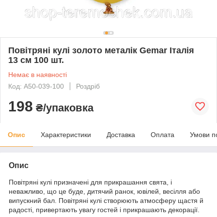
Повітряні кулі золото металік Gemar Італія
13 см 100 шт.
Немає в наявності
Код: A50-039-100
Роздріб
198
₴/упаковка
Опис
Характеристики
Доставка
Оплата
Умови п
Опис
Повітряні кулі призначені для прикрашання свята, і
неважливо, що це буде, дитячий ранок, ювілей, весілля або
випускний бал. Повітряні кулі створюють атмосферу щастя й
радості, привертають увагу гостей і прикрашають декорації.