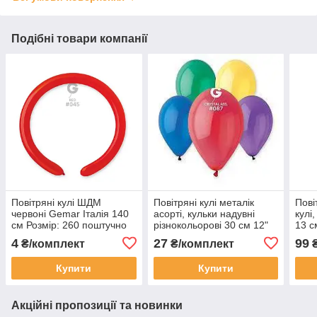
Подібні товари компанії
Повітряні кулі ШДМ
Повітряні кулі металік
Пові
червоні Gemar Італія 140
асорті, кульки надувні
кулі
см Розмір: 260 поштучно
різнокольорові 30 см 12"
13 с
Gemar Італія, набір 5 шт
набі
4
27
99
₴/комплект
₴/комплект
₴
Купити
Купити
Акційні пропозиції та новинки