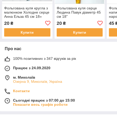
Фольгована куля кругла з
Фольгована куля серце
Фоль
малюнком Холодне серце
Людина Павук діаметр 45
нап
Анна Ельза 45 см 18»
см 18"
наро
20
20
45
₴
₴
Купити
Купити
Про нас
100% позитивних з 347 відгуків за рік
Працює з 24.09.2020
м. Миколаїв
Озерна 9, Миколаїв, Україна
Контакти
Сьогодні працює з 07:00 до 15:00
Показати весь графік роботи