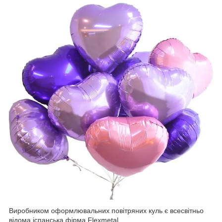
Виробником оформлювальних повітряних куль є всесвітньо
відома іспанська фірма Flexmetal.