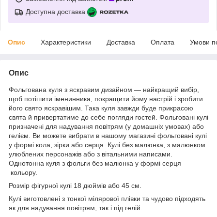
Доступна доставка
Опис
Характеристики
Доставка
Оплата
Умови п
Опис
Фольгована куля з яскравим дизайном — найкращий вибір,
щоб потішити іменинника, покращити йому настрій і зробити
його свято яскравішим. Така куля завжди буде прикрасою
свята й привертатиме до себе погляди гостей. Фольговані кулі
призначені для надування повітрям (у домашніх умовах) або
гелієм. Ви можете вибрати в нашому магазині фольговані кулі
у формі кола, зірки або серця. Кулі без малюнка, з малюнком
улюблених персонажів або з вітальними написами.
Однотонна куля з фольги без малюнка у формі серця
кольору.
Розмір фігурної кулі 18 дюймів або 45 см.
Кулі виготовлені з тонкої мілярової плівки та чудово підходять
як для надування повітрям, так і під гелій.