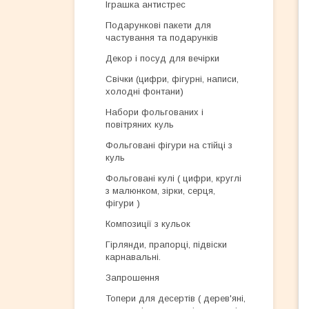
Іграшка антистрес
Подарункові пакети для
частування та подарунків
Декор і посуд для вечірки
Свічки (цифри, фігурні, написи,
холодні фонтани)
Набори фольгованих і
повітряних куль
Фольговані фігури на стійці з
куль
Фольговані кулі ( цифри, круглі
з малюнком, зірки, серця,
фігури )
Композиції з кульок
Гірлянди, прапорці, підвіски
карнавальні.
Запрошення
Топери для десертів ( дерев'яні,