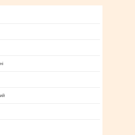
ні
вий