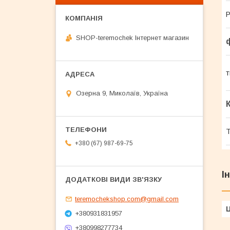
Р
SHOP-teremochek Інтернет магазин
т
Озерна 9, Миколаїв, Україна
Т
+380 (67) 987-69-75
І
teremochekshop.com@gmail.com
Ц
+380931831957
+380998277734