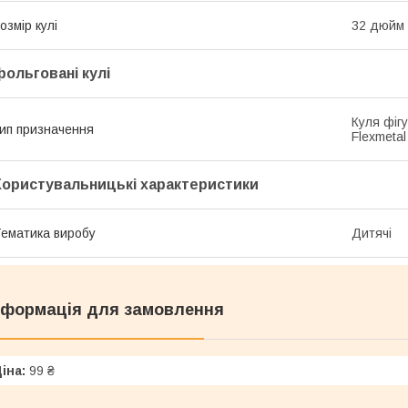
озмір кулі
32 дюйм
фольговані кулі
Куля фіг
ип призначення
Flexmetal
Користувальницькі характеристики
ематика виробу
Дитячі
нформація для замовлення
іна:
99 ₴