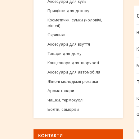
Аксесуари для куль
Прищіпки для декору
Косметички, сумки (чоловічі,
жіночі)
В
Скриньки
Аксесуари для взуття
К
Товари для дому
Канцтовари для творчості
М
Аксесуари для автомобіля
Жіночі молодіжні рюкзаки
Т
Ароматовари
К
Чашки, термокухлі
Болти, саморізи
Ф
Ф
КОНТАКТИ