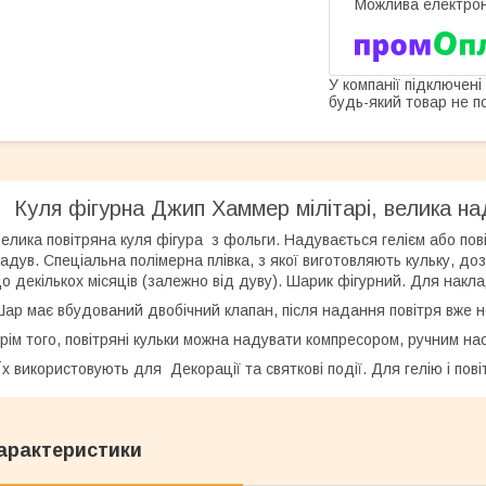
У компанії підключені
будь-який товар не п
Куля фігурна Джип Хаммер мілітарі, велика над
елика повітряна куля фігура з фольги. Надувається гелієм або по
адув. Спеціальна полімерна плівка, з якої виготовляють кульку, д
о декількох місяців (залежно від дуву). Шарик фігурний. Для наклада
ар має вбудований двобічний клапан, після надання повітря вже н
рім того, повітряні кульки можна надувати компресором, ручним на
х використовують для Декорації та святкові події. Для гелію і пові
арактеристики