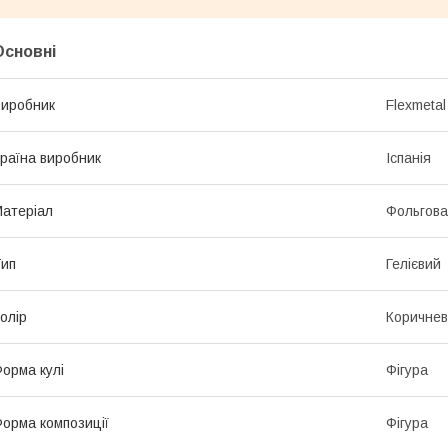
Основні
иробник
Flexmetal
раїна виробник
Іспанія
атеріал
Фольгова
ип
Гелієвий
олір
Коричне
орма кулі
Фігура
орма композиції
Фігура