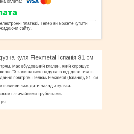
 електронні платежі. Тепер ви можете купити
окидаючи сайту.
увна куля Flexmetal Іспанія 81 см
вітрям. Має вбудований клапан, який спрощує
озволяє їй залишатися надуткою від двох тижнів
ння повітрям і гелієм. Flexmetal (Іспанія), 81 см
е повинен виходити назад з кульки.
сосом і звичайними трубочками.
тря