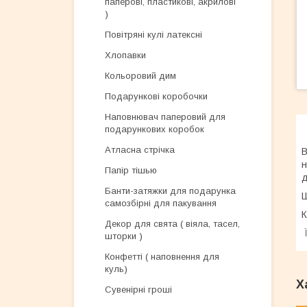
паперові, пластикові, акрилові
)
Повітряні кулі латексні
Хлопавки
Кольоровий дим
Подарункові коробочки
Наповнювач паперовий для
подарункових коробок
Атласна стрічка
В
н
Папір тішью
д
Банти-затяжки для подарунка
Ш
самозбірні для пакування
К
Декор для свята ( віяла, тасел,
Ї
шторки )
Конфетті ( наповнення для
куль)
Х
Сувенірні гроші