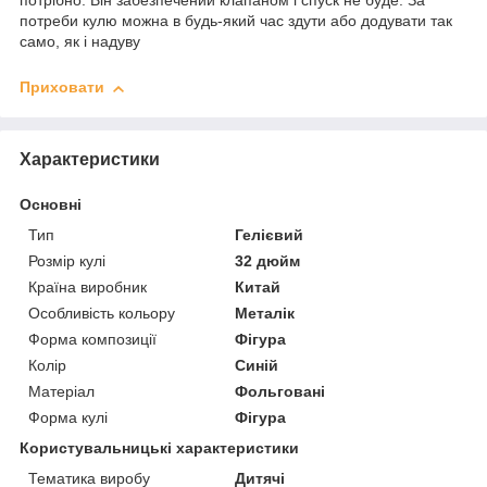
потрібно. Він забезпечений клапаном і спуск не буде. За
потреби кулю можна в будь-який час здути або додувати так
само, як і надуву
Приховати
Характеристики
Основні
Тип
Гелієвий
Розмір кулі
32 дюйм
Країна виробник
Китай
Особливість кольору
Металік
Форма композиції
Фігура
Колір
Синій
Матеріал
Фольговані
Форма кулі
Фігура
Користувальницькі характеристики
Тематика виробу
Дитячі