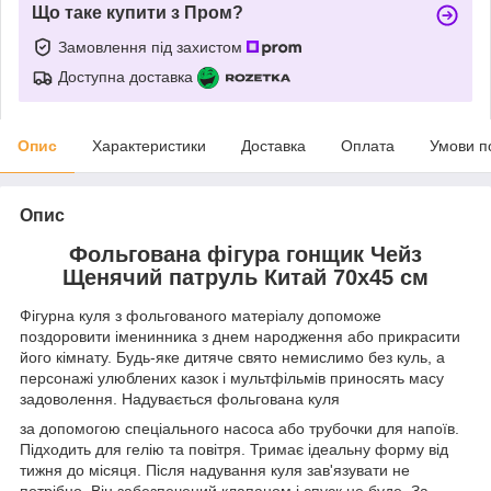
Що таке купити з Пром?
Замовлення під захистом
Доступна доставка
Опис
Характеристики
Доставка
Оплата
Умови п
Опис
Фольгована фігура гонщик Чейз
Щенячий патруль Китай 70х45 см
Фігурна куля з фольгованого матеріалу допоможе
поздоровити іменинника з днем народження або прикрасити
його кімнату. Будь-яке дитяче свято немислимо без куль, а
персонажі улюблених казок і мультфільмів приносять масу
задоволення. Надувається фольгована куля
за допомогою спеціального насоса або трубочки для напоїв.
Підходить для гелію та повітря. Тримає ідеальну форму від
тижня до місяця. Після надування куля зав'язувати не