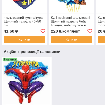
Фольгований куля фігура
Кулі повітряні фольговані
Куля
Щенячий патруль 40х50
Щенячий патруль Чейз
Щеня
см
Гонщик, набір кульок із
фоль
цифрою 5 синьою 6 шт
45 с
41,60
220
20
₴
₴/комплект
Купити
Купити
Акційні пропозиції та новинки
Новинка