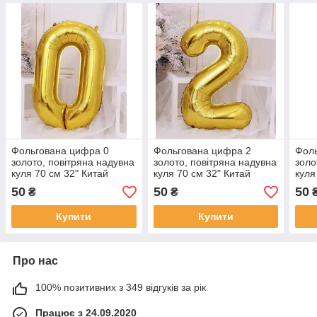
Фольгована цифра 0
Фольгована цифра 2
Фоль
золото, повітряна надувна
золото, повітряна надувна
золо
куля 70 см 32" Китай
куля 70 см 32" Китай
куля
50
50
50
₴
₴
Купити
Купити
Про нас
100% позитивних з 349 відгуків за рік
Працює з 24.09.2020