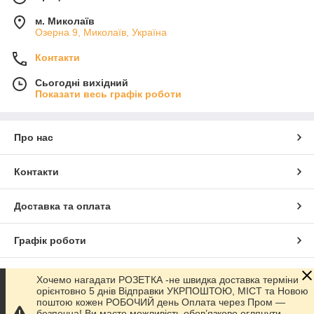
м. Миколаїв
Озерна 9, Миколаїв, Україна
Контакти
Сьогодні вихідний
Показати весь графік роботи
Про нас
Контакти
Доставка та оплата
Графік роботи
Повна версія сайту
Хочемо нагадати РОЗЕТКА -не швидка доставка терміни
орієнтовно 5 днів Відправки УКРПОШТОЮ, МІСТ та Новою
поштою кожен РОБОЧИЙ день Оплата через Пром —
Сайт створено на маркетплейсі
Prom.ua
безпечна! Ви маєте можливість обов’язково оглянути