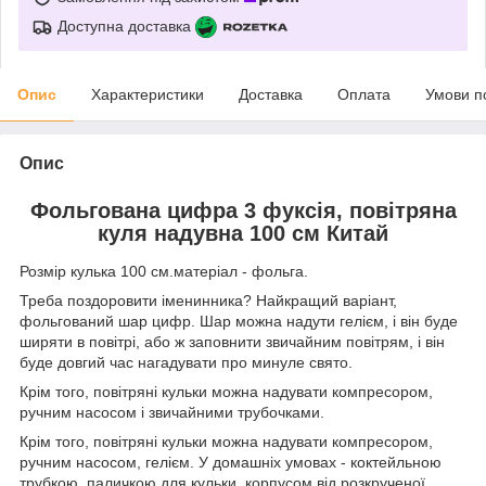
Доступна доставка
Опис
Характеристики
Доставка
Оплата
Умови п
Опис
Фольгована цифра 3 фуксія, повітряна
куля надувна 100 см Китай
Розмір кулька 100 см.матеріал - фольга.
Треба поздоровити іменинника? Найкращий варіант,
фольгований шар цифр. Шар можна надути гелієм, і він буде
ширяти в повітрі, або ж заповнити звичайним повітрям, і він
буде довгий час нагадувати про минуле свято.
Крім того, повітряні кульки можна надувати компресором,
ручним насосом і звичайними трубочками.
Крім того, повітряні кульки можна надувати компресором,
ручним насосом, гелієм. У домашніх умовах - коктейльною
трубкою, паличкою для кульки, корпусом від розкрученої