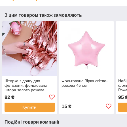
З цим товаром також замовляють
Шторка з дощу для
Фольгована Зірка світло-
Набі
фотозони, фольгована
рожева 45 см
фоль
штора золото рожеве
Роже
матова 1х2 метра
82
95
₴
₴
15
₴
Купити
Подібні товари компанії