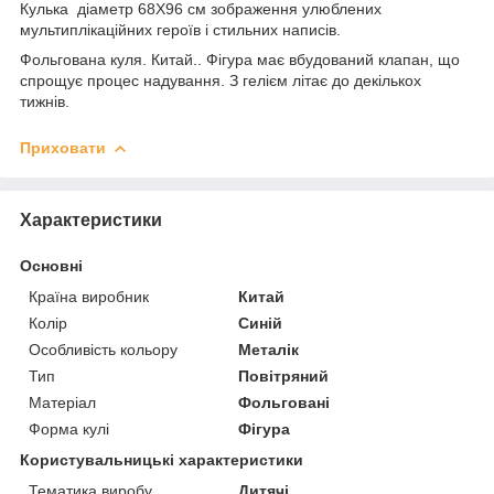
Кулька діаметр 68Х96 см зображення улюблених
мультиплікаційних героїв і стильних написів.
Фольгована куля. Китай.. Фігура має вбудований клапан, що
спрощує процес надування. З гелієм літає до декількох
тижнів.
Приховати
Характеристики
Основні
Країна виробник
Китай
Колір
Синій
Особливість кольору
Металік
Тип
Повітряний
Матеріал
Фольговані
Форма кулі
Фігура
Користувальницькі характеристики
Тематика виробу
Дитячі