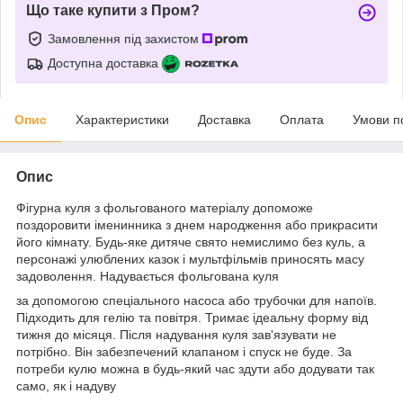
Що таке купити з Пром?
Замовлення під захистом
Доступна доставка
Опис
Характеристики
Доставка
Оплата
Умови п
Опис
Фігурна куля з фольгованого матеріалу допоможе
поздоровити іменинника з днем народження або прикрасити
його кімнату. Будь-яке дитяче свято немислимо без куль, а
персонажі улюблених казок і мультфільмів приносять масу
задоволення. Надувається фольгована куля
за допомогою спеціального насоса або трубочки для напоїв.
Підходить для гелію та повітря. Тримає ідеальну форму від
тижня до місяця. Після надування куля зав'язувати не
потрібно. Він забезпечений клапаном і спуск не буде. За
потреби кулю можна в будь-який час здути або додувати так
само, як і надуву