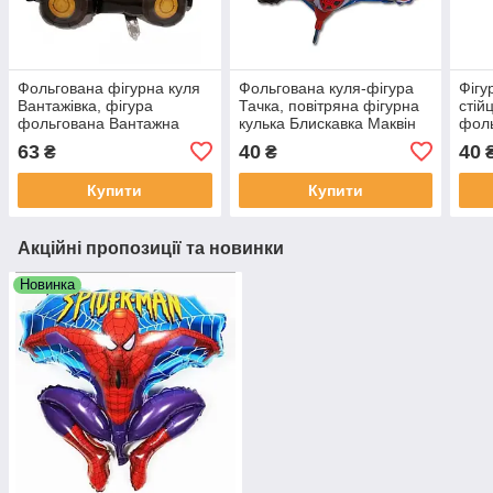
Фольгована фігурна куля
Фольгована куля-фігура
Фігу
Вантажівка, фігура
Тачка, повітряна фігурна
стійц
фольгована Вантажна
кулька Блискавка Маквін
фоль
машина 82х69 см Китай
41х64см
56х4
63
40
40
₴
₴
Купити
Купити
Акційні пропозиції та новинки
Новинка