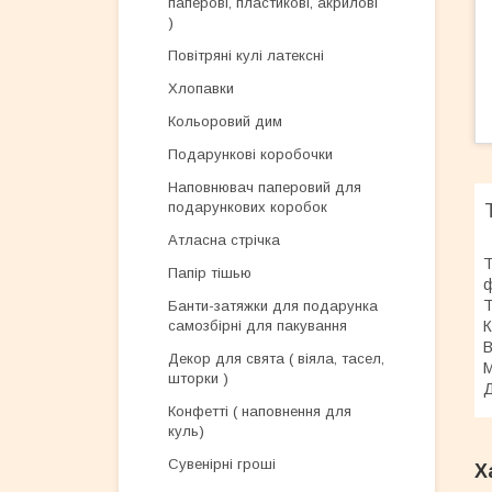
паперові, пластикові, акрилові
)
Повітряні кулі латексні
Хлопавки
Кольоровий дим
Подарункові коробочки
Наповнювач паперовий для
подарункових коробок
Атласна стрічка
Т
Папір тішью
ф
Т
Банти-затяжки для подарунка
К
самозбірні для пакування
В
Декор для свята ( віяла, тасел,
М
шторки )
Д
Конфетті ( наповнення для
куль)
Сувенірні гроші
Х