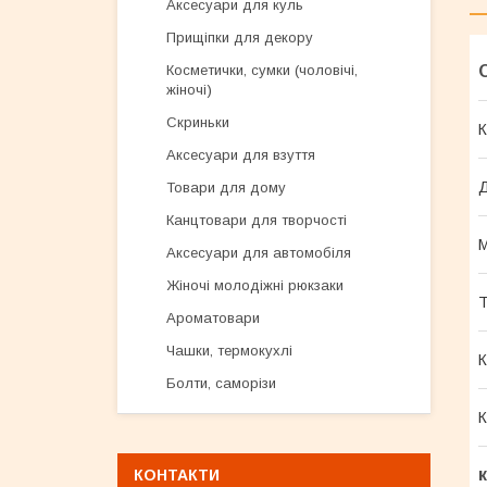
Аксесуари для куль
Прищіпки для декору
Косметички, сумки (чоловічі,
жіночі)
Скриньки
К
Аксесуари для взуття
Товари для дому
Канцтовари для творчості
М
Аксесуари для автомобіля
Жіночі молодіжні рюкзаки
Т
Ароматовари
Чашки, термокухлі
К
Болти, саморізи
К
КОНТАКТИ