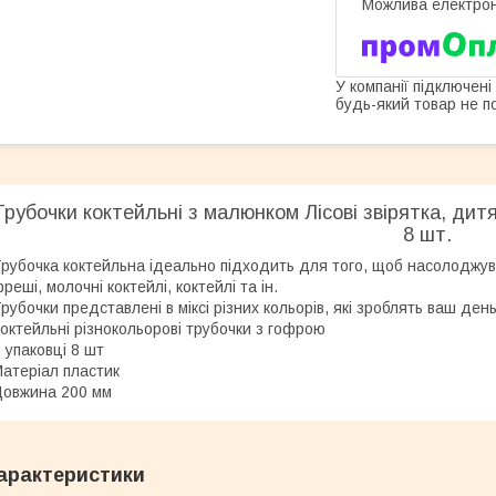
У компанії підключені
будь-який товар не п
Трубочки коктейльні з малюнком Лісові звірятка, дитя
8 шт.
рубочка коктейльна ідеально підходить для того, щоб насолоджув
реші, молочні коктейлі, коктейлі та ін.
рубочки представлені в міксі різних кольорів, які зроблять ваш ден
октейльні різнокольорові трубочки з гофрою
 упаковці 8 шт
атеріал пластик
овжина 200 мм
арактеристики