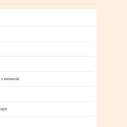
 з вигином
ьори