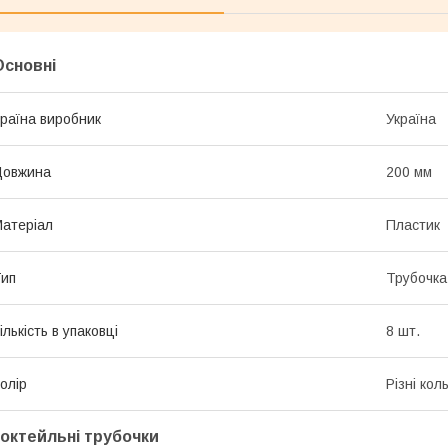
Основні
раїна виробник
Україна
Довжина
200 мм
атеріал
Пластик
ип
Трубочка
ількість в упаковці
8 шт.
олір
Різні кол
коктейльні трубочки