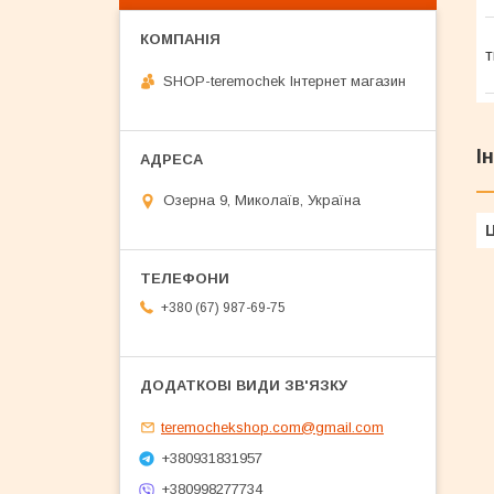
т
SHOP-teremochek Інтернет магазин
І
Озерна 9, Миколаїв, Україна
Ц
+380 (67) 987-69-75
teremochekshop.com@gmail.com
+380931831957
+380998277734