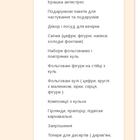
Іграшка антистрес
Подарункові пакети для
частування та подарунків
Декор і посуд для вечірки
Свічки (цифри, фігурні, написи,
холодні фонтани)
Набори фольгованих і
повітряних куль
Фольговані фігури на стійці з
куль
Фольговані кулі ( цифри, круглі
з малюнком, зірки, серця,
фігури )
Композиції з кульок
Гірлянди, прапорці, підвіски
карнавальні.
Запрошення
Топери для десертів ( дерев'яні,