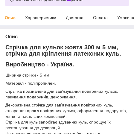
Опис
Характеристики
Доставка
Оплата
Умови п
Опис
Стрічка для кульок жовта 300 м 5 мм,
стрічка для кріплення латексних куль.
Виробництво - Україна.
Ширина стрічки - 5 мм.
Матеріал - поліпропилен.
Стрычка призначена для зав’язування повітряних кульок,
пакування подарунків, декорування.
Декоративна стрічка для зав’язування повітряних куль,
створення арок з повітряних кульок, оформлення подарунків,
квітів та настільних композицій.
Стрічка для куль запобігає здуванню куль, спрощує їх
розташування до декорацій.
Ця стрічка допоможе реалізовувати будь-які ідеї