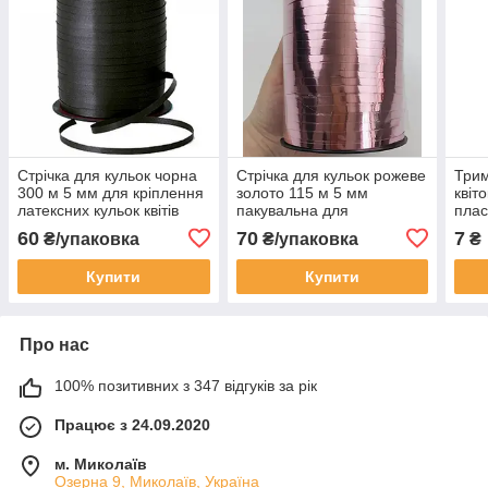
Стрічка для кульок чорна
Стрічка для кульок рожеве
Трим
300 м 5 мм для кріплення
золото 115 м 5 мм
квіт
латексних кульок квітів
пакувальна для
плас
Україна
подарунків, квітів Україна
для 
60
70
7
₴/упаковка
₴/упаковка
₴
см
Купити
Купити
Про нас
100% позитивних з 347 відгуків за рік
Працює з 24.09.2020
м. Миколаїв
Озерна 9, Миколаїв, Україна