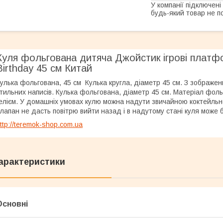
У компанії підключені
будь-який товар не п
Куля фольгована дитяча Джойстик ігрові платф
Birthday 45 см Китай
улька фольгована, 45 см Кулька кругла, діаметр 45 см. З зображен
тильних написів. Кулька фольгована, діаметр 45 см. Матеріал фоль
елієм. У домашніх умовах кулю можна надути звичайною коктейль
лапан не дасть повітрю вийти назад і в надутому стані куля може бу
ttp://teremok-shop.com.ua
арактеристики
Основні