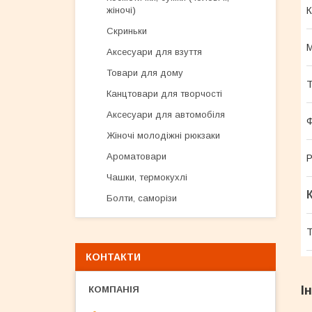
К
жіночі)
Скриньки
М
Аксесуари для взуття
Товари для дому
Т
Канцтовари для творчості
Аксесуари для автомобіля
Ф
Жіночі молодіжні рюкзаки
Ароматовари
Р
Чашки, термокухлі
Болти, саморізи
Т
КОНТАКТИ
І