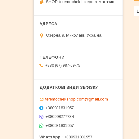
SHOP-teremochek Інтернет магазин
Ц
Озерна 9, Миколаїв, Україна
+380 (67) 987-69-75
teremochekshop.com@gmail.com
+380931831957
+380998277734
+380931831957
WhatsApp
+380931831957