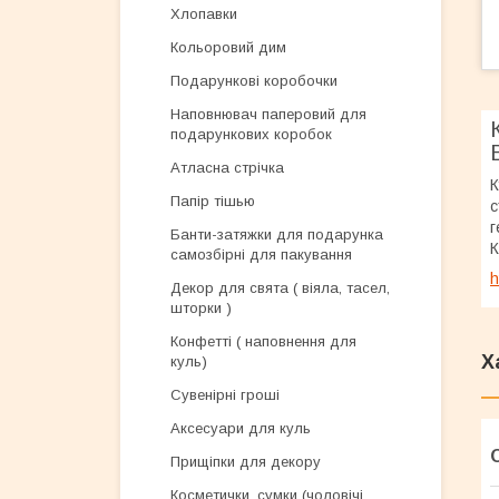
Хлопавки
Кольоровий дим
Подарункові коробочки
Наповнювач паперовий для
подарункових коробок
Атласна стрічка
К
Папір тішью
с
г
Банти-затяжки для подарунка
К
самозбірні для пакування
h
Декор для свята ( віяла, тасел,
шторки )
Конфетті ( наповнення для
Х
куль)
Сувенірні гроші
Аксесуари для куль
Прищіпки для декору
Косметички, сумки (чоловічі,