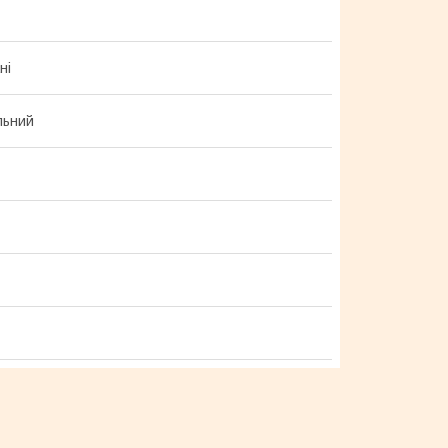
ні
льний