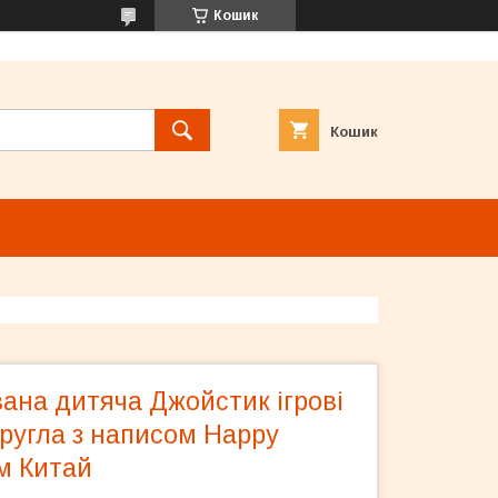
Кошик
Кошик
ана дитяча Джойстик ігрові
ругла з написом Happy
см Китай