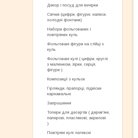
Декор і посуд для вечірки
Свічки (цифри, фігурні, написи,
холодні фонтани)
Набори фольгованих і
повітряних куль
Фольговані фігури на стійці з
куль
Фольговані кулі ( цифри, круглі
з малюнком, зірки, серця,
фігури )
Композиції з кульок
Гірлянди, прапорці, підвіски
карнавальні.
Запрошення
Топери для десертів ( дерев'яні,
паперові, пластикові, акрилові
)
Повітряні кулі латексні