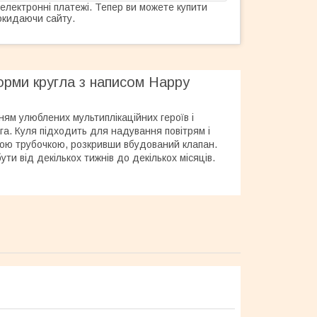
 електронні платежі. Тепер ви можете купити
окидаючи сайту.
орми кругла з написом Happy
ням улюблених мультиплікаційних героїв і
га. Куля підходить для надування повітрям і
ною трубочкою, розкривши вбудований клапан.
ти від декількох тижнів до декількох місяців.