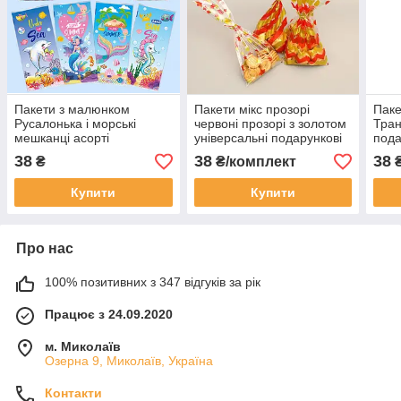
Пакети з малюнком
Пакети мікс прозорі
Паке
Русалонька і морські
червоні прозорі з золотом
Тра
мешканці асорті
універсальні подарункові
пода
подарункові фасувальні з
фасувальні з затискачами
зати
38
38
38
₴
₴/комплект
₴
затискачами набір 10 шт
10 шт 27х 12.5 см
соло
27х 12.5 см
см
Купити
Купити
Про нас
100% позитивних з 347 відгуків за рік
Працює з 24.09.2020
м. Миколаїв
Озерна 9, Миколаїв, Україна
Контакти