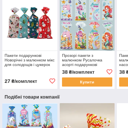
Пакети подарункові
Прозорі пакети з
Паке
Новорічні з малюнком мікс
малюнком Русалочка
малю
для солодощів і цукерок
асорті подарункові
насо
фасувальні 10 шт 27х12
фасувальні із затискачами
проз
38
38
₴/комплект
₴
см із затяжками
комплект 10 шт 27х12.5
10 ш
см
пода
27
₴/комплект
Купити
Подібні товари компанії