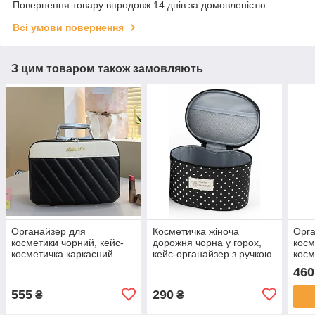
Повернення товару впродовж 14 днів за домовленістю
Всі умови повернення
З цим товаром також замовляють
Органайзер для
Косметичка жіноча
Орга
косметики чорний, кейс-
дорожня чорна у горох,
косм
косметичка каркасний
кейс-органайзер з ручкою
косм
великий на блискавці з
для косметики М
вели
460
ручкою і дзеркалом
18х13х10 см
ручк
25х19х12 см
21х1
555
290
₴
₴