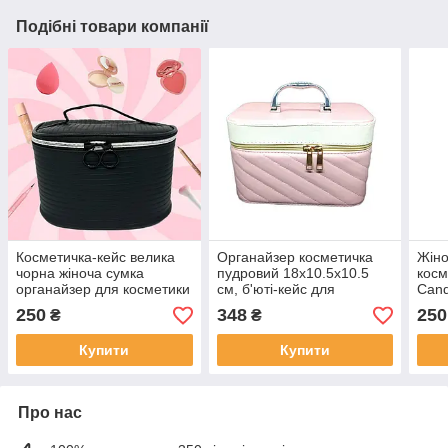
Подібні товари компанії
Косметичка-кейс велика
Органайзер косметичка
Жіно
чорна жіноча сумка
пудровий 18х10.5х10.5
косм
органайзер для косметики
см, б'юті-кейс для
Cand
з ручкою 22х16х13 см еко-
косметики, декоративна
кейс
250
348
250
₴
₴
шкіра
скринька валізка
22х1
Купити
Купити
Про нас