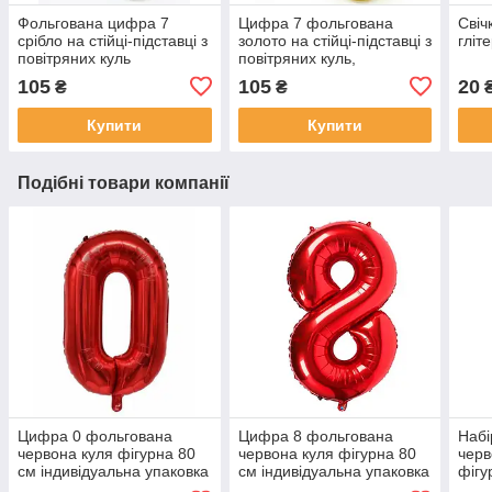
Фольгована цифра 7
Цифра 7 фольгована
Свіч
срібло на стійці-підставці з
золото на стійці-підставці з
гліт
повітряних куль
повітряних куль,
композиція з цифрою
105
105
20
₴
₴
Купити
Купити
Подібні товари компанії
Цифра 0 фольгована
Цифра 8 фольгована
Набі
червона куля фігурна 80
червона куля фігурна 80
черв
см індивідуальна упаковка
см індивідуальна упаковка
фігу
інди