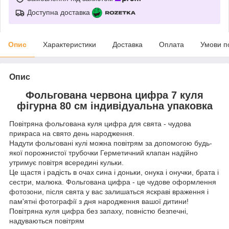
Доступна доставка
Опис
Характеристики
Доставка
Оплата
Умови п
Опис
Фольгована червона цифра 7 куля
фігурна 80 см індивідуальна упаковка
Повітряна фольгована куля цифра для свята - чудова
прикраса на свято день народження.
Надути фольговані кулі можна повітрям за допомогою будь-
якої порожнистої трубочки Герметичний клапан надійно
утримує повітря всередині кульки.
Це щастя і радість в очах сина і доньки, онука і онучки, брата і
сестри, малюка. Фольгована цифра - це чудове оформлення
фотозони, після свята у вас залишаться яскраві враження і
пам'ятні фотографії з дня народження вашої дитини!
Повітряна куля цифра без запаху, повністю безпечні,
надуваються повітрям