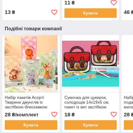
11
₴
25х17 см
харчовий 22х15 см
мал
21 х
13
46
₴
₴
Купити
Подібні товари компанії
Набір пакетів Асорті
Сумочка для цукерок,
Набі
Тварини джунглів із
солодощів 14х19х5 см,
пода
застібкою-блискавкою
пакет із зип застібкою
мила
подарункових для
Портфель червоний
заст
28
18
28
₴/комплект
₴
₴
солодощів з ручкою 22
ручк
х15 см 4 шт
шт
Купити
Купити