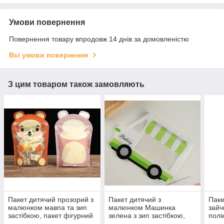
Умови повернення
Повернення товару впродовж 14 днів за домовленістю
Всі умови повернення
З цим товаром також замовляють
Пакет дитячий прозорий з
Пакет дитячий з
Паке
малюнком мавпа та зип
малюнком Машинка
зайч
застібкою, пакет фігурний
зелена з зип застібкою,
полі
для продуктів харчовий
пакет для продуктів
пода