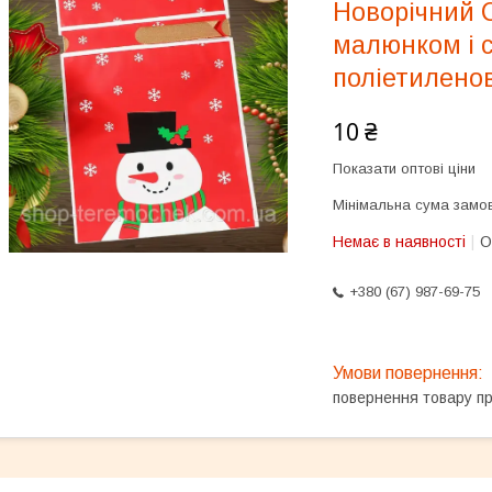
Новорічний С
малюнком і 
поліетилено
10 ₴
Показати оптові ціни
Мінімальна сума замов
Немає в наявності
О
+380 (67) 987-69-75
повернення товару п