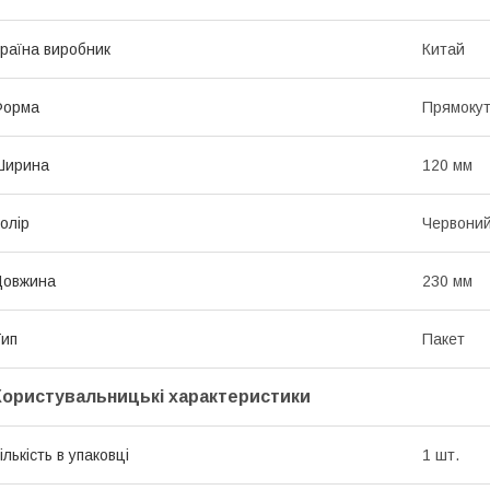
раїна виробник
Китай
Форма
Прямоку
Ширина
120 мм
олір
Червони
Довжина
230 мм
ип
Пакет
Користувальницькі характеристики
ількість в упаковці
1 шт.