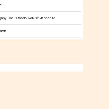
ен
дарункові з малюнком зірки золото
ками