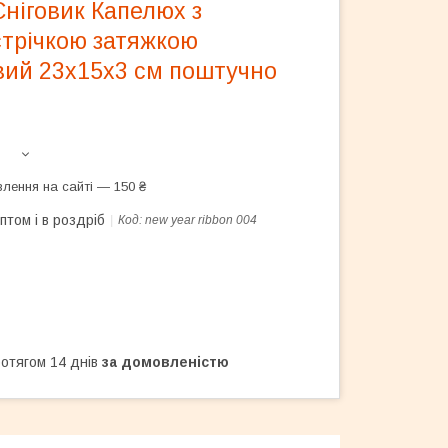
ніговик Капелюх з
стрічкою затяжкою
вий 23х15х3 см поштучно
лення на сайті — 150 ₴
птом і в роздріб
Код:
new year ribbon 004
ротягом 14 днів
за домовленістю