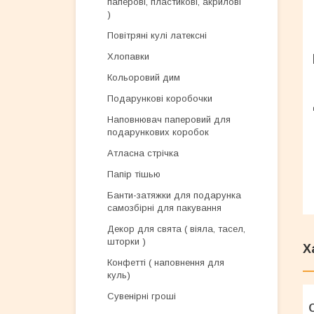
паперові, пластикові, акрилові
)
Повітряні кулі латексні
Хлопавки
Кольоровий дим
Подарункові коробочки
Наповнювач паперовий для
подарункових коробок
Атласна стрічка
Папір тішью
Банти-затяжки для подарунка
самозбірні для пакування
Декор для свята ( віяла, тасел,
шторки )
Х
Конфетті ( наповнення для
куль)
Сувенірні гроші