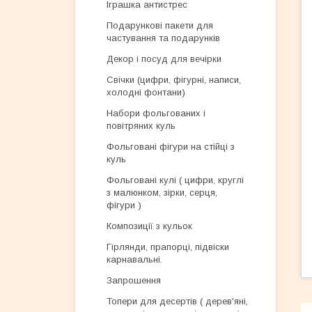
Іграшка антистрес
Подарункові пакети для
частування та подарунків
Декор і посуд для вечірки
Свічки (цифри, фігурні, написи,
холодні фонтани)
Набори фольгованих і
повітряних куль
Фольговані фігури на стійці з
куль
Фольговані кулі ( цифри, круглі
з малюнком, зірки, серця,
фігури )
Композиції з кульок
Гірлянди, прапорці, підвіски
карнавальні.
Запрошення
Топери для десертів ( дерев'яні,