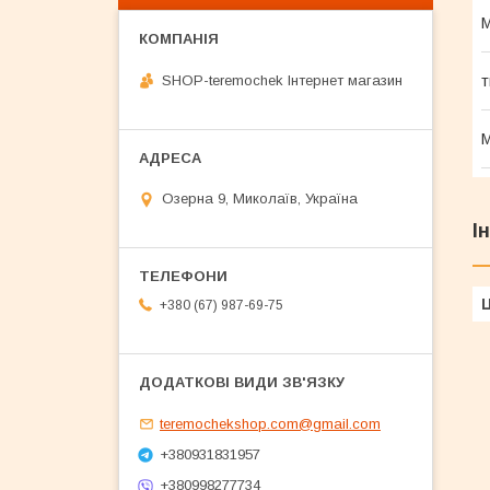
М
SHOP-teremochek Інтернет магазин
т
М
Озерна 9, Миколаїв, Україна
І
Ц
+380 (67) 987-69-75
teremochekshop.com@gmail.com
+380931831957
+380998277734