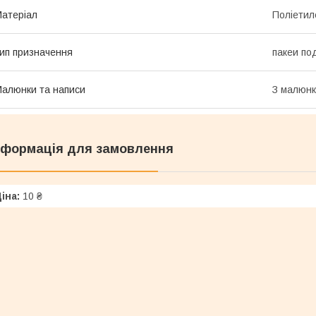
атеріал
Поліетил
ип призначення
пакеи по
алюнки та написи
З малюн
нформація для замовлення
іна:
10 ₴