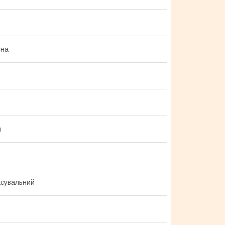
тна
й
сувальний