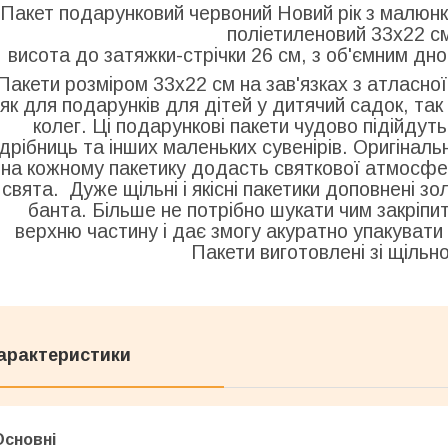
Пакет подарунковий червоний Новий рік з малюн
поліетиленовий 33х22 с
висота до затяжки-стрічки 26 см, з об'ємним д
Пакети розміром 33х22 см на зав'язках з атласної 
як для подарунків для дітей у дитячий садок, так 
колег. Ці подарункові пакети чудово підійдуть
дрібниць та інших маленьких сувенірів. Оригінал
на кожному пакетику додасть святкової атмосфе
свята. Дуже щільні і якісні пакетики доповнені з
банта. Більше не потрібно шукати чим закріпит
верхню частину і дає змогу акуратно упакувати
Пакети виготовлені зі щільн
арактеристики
Основні