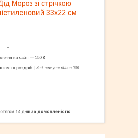
ід Мороз зі стрічкою
ліетиленовий 33х22 см
лення на сайті — 150 ₴
птом і в роздріб
Код:
new year ribbon 009
ротягом 14 днів
за домовленістю