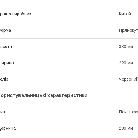
раїна виробник
Китай
Форма
Прямоку
исота
330 мм
Ширина
220 мм
олір
Червони
Користувальницькі характеристики
ип
Пакет фа
Довжина
230 мм