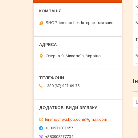
К
SHOP-teremochek Інтернет магазин
М
т
М
Озерна 9, Миколаїв, Україна
І
+380 (67) 987-69-75
Ц
teremochekshop.com@gmail.com
+380931831957
+380998277734