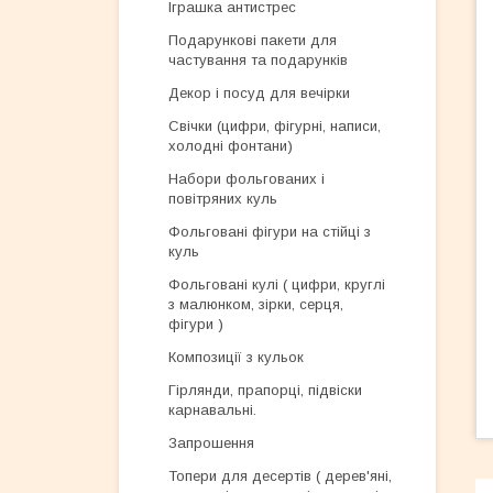
Іграшка антистрес
Подарункові пакети для
частування та подарунків
Декор і посуд для вечірки
Свічки (цифри, фігурні, написи,
холодні фонтани)
Набори фольгованих і
повітряних куль
Фольговані фігури на стійці з
куль
Фольговані кулі ( цифри, круглі
з малюнком, зірки, серця,
фігури )
Композиції з кульок
Гірлянди, прапорці, підвіски
карнавальні.
Запрошення
Топери для десертів ( дерев'яні,