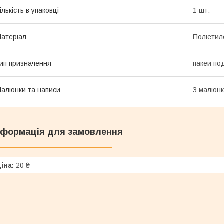
ількість в упаковці
1 шт.
атеріал
Поліетил
ип призначення
пакеи по
алюнки та написи
З малюн
нформація для замовлення
іна:
20 ₴