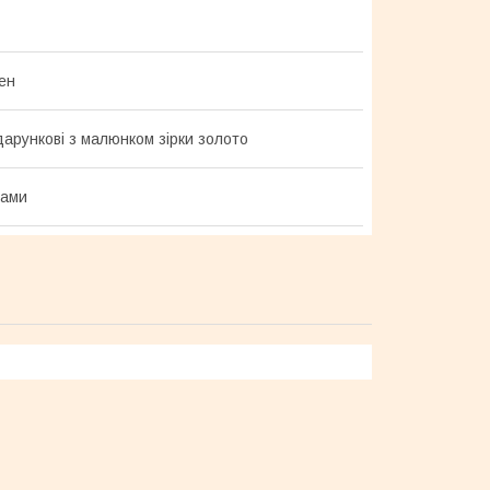
ен
дарункові з малюнком зірки золото
ками