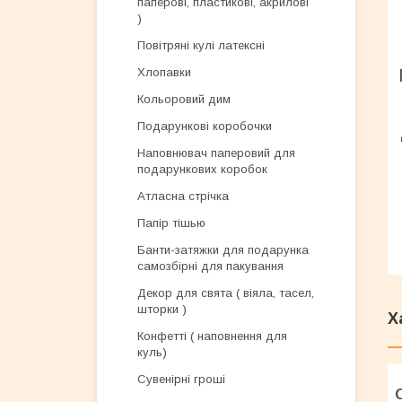
паперові, пластикові, акрилові
)
Повітряні кулі латексні
Хлопавки
Кольоровий дим
Подарункові коробочки
Наповнювач паперовий для
подарункових коробок
Атласна стрічка
Папір тішью
Банти-затяжки для подарунка
самозбірні для пакування
Декор для свята ( віяла, тасел,
шторки )
Х
Конфетті ( наповнення для
куль)
Сувенірні гроші