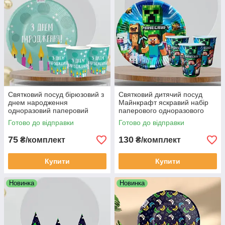
Святковий посуд бірюзовий з
Святковий дитячий посуд
днем народження
Майнкрафт яскравий набір
одноразовий паперовий
паперового одноразового
набір 6 тарілок 6 стаканчиків
посуду 10 тарілок 10
Готово до відправки
Готово до відправки
стаканчиків
75
130
₴/комплект
₴/комплект
Купити
Купити
Новинка
Новинка