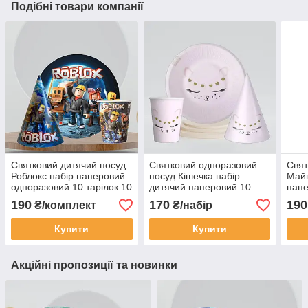
Подібні товари компанії
Святковий дитячий посуд
Святковий одноразовий
Свят
Роблокс набір паперовий
посуд Кішечка набір
Майн
одноразовий 10 тарілок 10
дитячий паперовий 10
папе
стаканчиків 10 ковпачків
тарілок 10 стаканчиків 10
посу
190
170
190
₴/комплект
₴/набір
ковпачків
стак
Купити
Купити
Акційні пропозиції та новинки