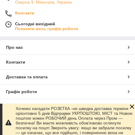
Озерна 9, Миколаїв, Україна
Контакти
Сьогодні вихідний
Показати весь графік роботи
Про нас
Контакти
Доставка та оплата
Графік роботи
Повна версія сайту
Хочемо нагадати РОЗЕТКА -не швидка доставка терміни
орієнтовно 5 днів Відправки УКРПОШТОЮ, МІСТ та Новою
поштою кожен РОБОЧИЙ день Оплата через Пром —
Сайт створено на маркетплейсі
Prom.ua
безпечна! Ви маєте можливість обов’язково оглянути
посилку на пошті Зверніть увагу: якщо ви забрали посилку
— це означає, що все підійшло, і поверненню вона не