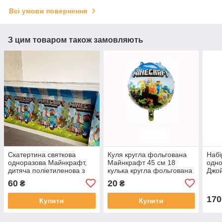
Всі умови повернення
З цим товаром також замовляють
Скатертина святкова
Куля кругла фольгована
Набі
одноразова Майнкрафт,
Майнкрафт 45 см 18
одно
дитяча поліетиленова з
кулька кругла фольгована
Джой
малюнком 110 см х 180
ігрові платформи
стак
60
20
₴
₴
см
ковп
170
Купити
Купити