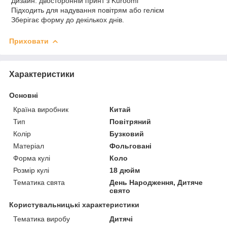
Дизайн: двосторонній принт з Kuroomi
Підходить для надування повітрям або гелієм
Зберігає форму до декількох днів.
Приховати
Характеристики
Основні
Країна виробник
Китай
Тип
Повітряний
Колір
Бузковий
Матеріал
Фольговані
Форма кулі
Коло
Розмір кулі
18 дюйм
Тематика свята
День Народження, Дитяче
свято
Користувальницькі характеристики
Тематика виробу
Дитячі