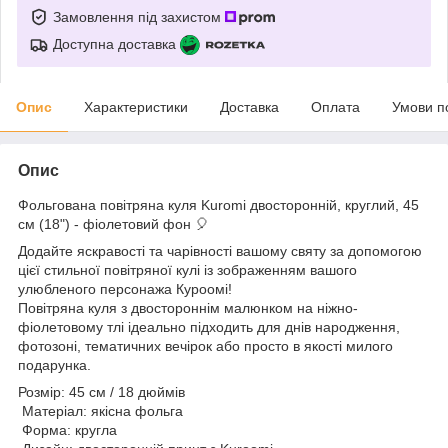
Замовлення під захистом
Доступна доставка
Опис
Характеристики
Доставка
Оплата
Умови п
Опис
Фольгована повітряна куля Kuromi двосторонній, круглий, 45
см (18") - фіолетовий фон 🎈
Додайте яскравості та чарівності вашому святу за допомогою
цієї стильної повітряної кулі із зображенням вашого
улюбленого персонажа Куроомі!
Повітряна куля з двостороннім малюнком на ніжно-
фіолетовому тлі ідеально підходить для днів народження,
фотозоні, тематичних вечірок або просто в якості милого
подарунка.
Розмір: 45 см / 18 дюймів
Матеріал: якісна фольга
Форма: кругла