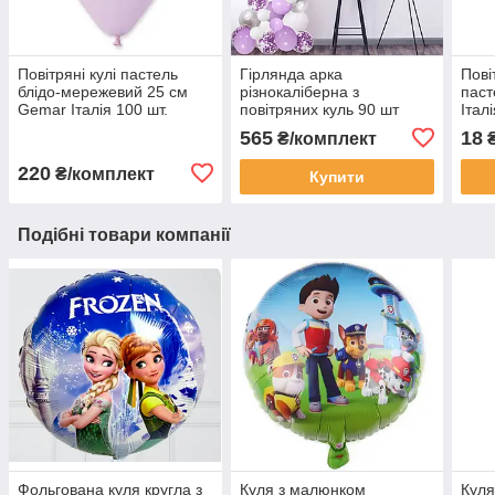
Повітряні кулі пастель
Гірлянда арка
Пові
блідо-мережевий 25 см
різнокаліберна з
паст
Gemar Італія 100 шт.
повітряних куль 90 шт
Італі
Бузкова
565
18
₴/комплект
₴
220
₴/комплект
Купити
Подібні товари компанії
Фольгована куля кругла з
Куля з малюнком
Куля