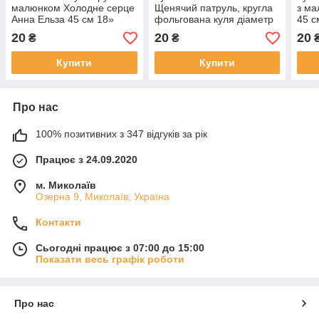
малюнком Холодне серце
Щенячий патруль, кругла
з ма
Анна Ельза 45 см 18»
фольгована куля діаметр
45 с
45 см 18",
20
20
20
₴
₴
Купити
Купити
Про нас
100% позитивних з 347 відгуків за рік
Працює з 24.09.2020
м. Миколаїв
Озерна 9, Миколаїв, Україна
Контакти
Сьогодні працює з 07:00 до 15:00
Показати весь графік роботи
Про нас