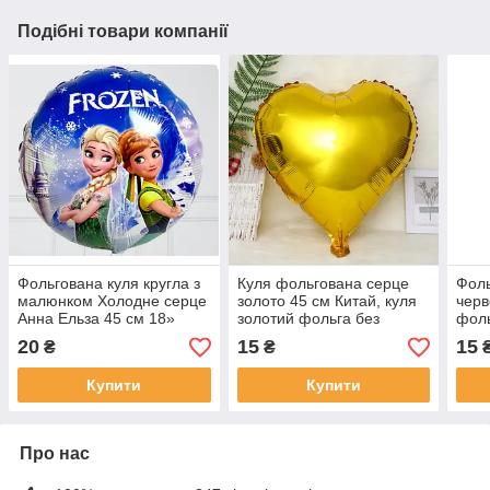
Подібні товари компанії
Фольгована куля кругла з
Куля фольгована серце
Фоль
малюнком Холодне серце
золото 45 см Китай, куля
черв
Анна Ельза 45 см 18»
золотий фольга без
фоль
малюнка 18"
малю
20
15
15
₴
₴
Купити
Купити
Про нас