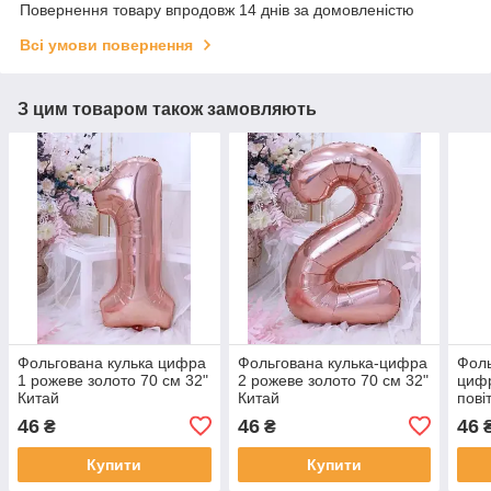
Повернення товару впродовж 14 днів за домовленістю
Всі умови повернення
З цим товаром також замовляють
Фольгована кулька цифра
Фольгована кулька-цифра
Фоль
1 рожеве золото 70 см 32"
2 рожеве золото 70 см 32"
цифр
Китай
Китай
пові
70 с
46
46
46
₴
₴
Купити
Купити