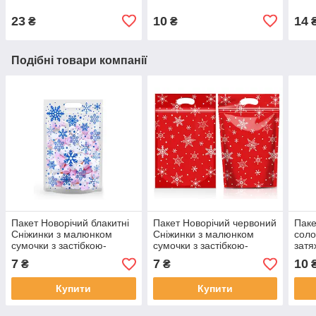
зеленый сапожек
поліетиленовий 23х15х3
ново
см поштучно
шт
23
10
14
₴
₴
Подібні товари компанії
Пакет Новорічий блакитні
Пакет Новорічий червоний
Паке
Сніжинки з малюнком
Сніжинки з малюнком
соло
сумочки з застібкою-
сумочки з застібкою-
затя
блискавкою ручкою для
блискавкою ручкою для
малю
7
7
10
₴
₴
подарунків 23х15х3 см
подарунків 23х15х3 см
полі
23х1
Купити
Купити