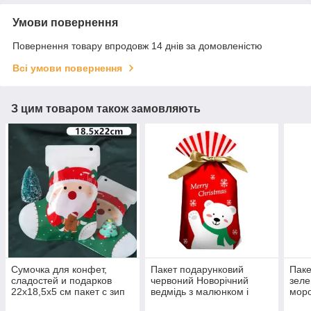
Умови повернення
Повернення товару впродовж 14 днів за домовленістю
Всі умови повернення
З цим товаром також замовляють
Сумочка для конфет,
Пакет подарунковий
Паке
сладостей и подарков
червоний Новорічний
зеле
22х18,5х5 см пакет с зип
ведмідь з малюнком і
моро
застежкой Новогодний
стрічкою затяжкою
стрі